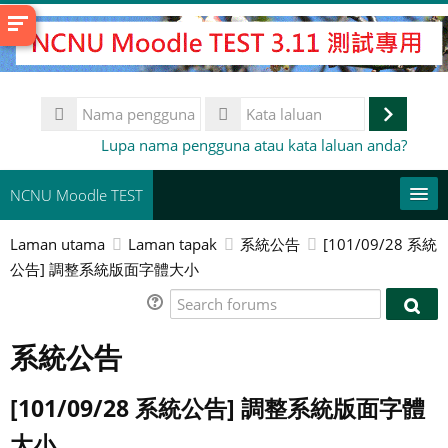
Langkau
ke
kandungan
utama
Nama
pengguna
Log
Kata
Lupa nama pengguna atau kata laluan anda?
laluan
masuk
NCNU Moodle TEST
Laman utama
Laman tapak
系統公告
[101/09/28 系統
常用連結
公告] 調整系統版面字體大小
Bahasa Melayu ‎(ms)‎
Search
Sear
forums
Cari
foru
系統公告
kursus
Ha
[101/09/28 系統公告] 調整系統版面字體
大小