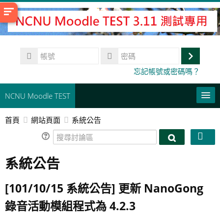
跳
至
主
內
帳
容
號
登
密
忘記帳號或密碼嗎？
碼
入
NCNU Moodle TEST
首頁
網站頁面
系統公告
常用連結
搜
正體中文 ‎(zh_tw)‎
搜
尋
尋
系統公告
討
搜
討
論
尋
論
送
區
課
[101/10/15 系統公告] 更新 NanoGong
區
出
程
錄音活動模組程式為 4.2.3