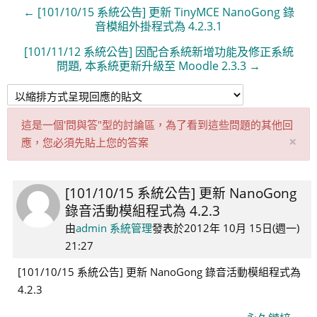
← [101/10/15 系統公告] 更新 TinyMCE NanoGong 錄
音模組外掛程式為 4.2.3.1
[101/11/12 系統公告] 因配合系統新增功能及修正系統
問題, 本系統更新升級至 Moodle 2.3.3 →
這是一個'問與答"型的討論區，為了看到這些問題的其他回
取
×
應，您必須先貼上您的答案
消
此
通
[101/10/15 系統公告] 更新 NanoGong
Number
知
錄音活動模組程式為 4.2.3
of
replies:
由
admin 系統管理
發表於
2012年 10月 15日(週一)
0
21:27
[101/10/15 系統公告] 更新 NanoGong 錄音活動模組程式為
4.2.3