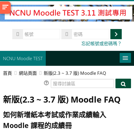
跳
至
主
內
帳
容
號
登
密
忘記帳號或密碼嗎？
碼
入
NCNU Moodle TEST
首頁
網站頁面
新版(2.3 ~ 3.7 版) Moodle FAQ
常用連結
搜
正體中文 ‎(zh_tw)‎
搜
尋
尋
新版(2.3 ~ 3.7 版) Moodle FAQ
討
搜
討
論
尋
論
送
區
課
如何新增紙本考試或作業成績輸入
區
出
程
Moodle 課程的成績冊