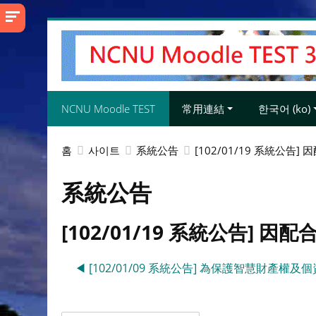
메
인
콘
텐
츠
NCNU Moodle TEST
常用連結
한국어 ‎(ko)‎
로
건
너
홈
사이트
系統公告
[102/01/19 系統公告
뛰
기
系統公告
[102/01/19 系統公告] 
◀︎ [102/01/09 系統公告] 為保護智慧財