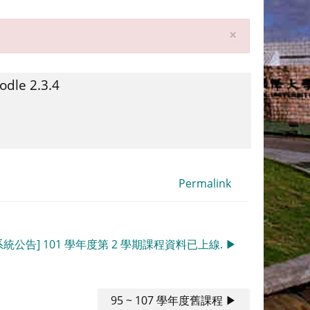
해
×
당
알
림
e 2.3.4
삭
제
Permalink
23 系統公告] 101 學年度第 2 學期課程資料已上線. ▶︎
95 ~ 107 學年度舊課程 ▶︎