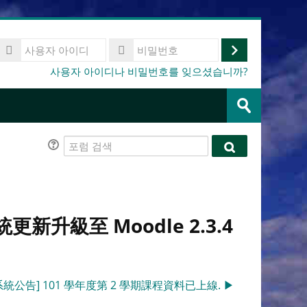
사
용
로
비
사용자 아이디나 비밀번호를 잊으셨습니까?
자
밀
그
아
강
번
이
인
좌
호
제
디
찾
출
기
포
포
럼
럼
검
검
색
색
新升級至 Moodle 2.3.4
23 系統公告] 101 學年度第 2 學期課程資料已上線. ▶︎