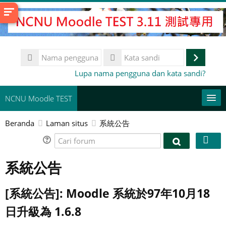
Lewati
ke
konten
utama
Nama
pengguna
Masuk
Kata
Lupa nama pengguna dan kata sandi?
sandi
NCNU Moodle TEST
Beranda
Laman situs
系統公告
常用連結
Cari
Bahasa Indonesia ‎(id)‎
Cari
forum
forum
系統公告
Cari
kursus
Aju
[系統公告]: Moodle 系統於97年10月18
日升級為 1.6.8