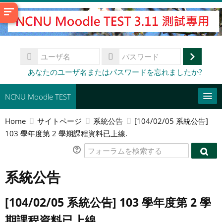
メ
イ
ン
コ
ユ
ン
ー
ロ
テ
パ
あなたのユーザ名またはパスワードを忘れましたか?
ザ
ス
ン
グ
名
ワ
ツ
イ
NCNU Moodle TEST
ー
へ
ド
ン
ス
Home
サイトページ
系統公告
[104/02/05 系統公告]
常用連結
キ
103 學年度第 2 學期課程資料已上線.
ッ
日本語 ‎(ja)‎
フ
プ
フ
ォ
コ
す
ォ
系統公告
ー
ー
送
る
ー
ラ
ス
信
ラ
ム
を
[104/02/05 系統公告] 103 學年度第 2 學
ム
を
検
を
検
索
期課程資料已上線.
検