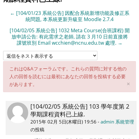
索
す
索
す
る
す
← [104/01/23 系統公告] 因配合系統新增功能及修正系
る
る
統問題, 本系統更新升級至 Moodle 2.7.4
[104/02/05 系統公告] 1032 Meta Course(合班課程) 開
放申請公告: 有此需求之老師, 請在 3 月10 日前直接將
課號班別 Email wcchien@ncnu.edu.tw 處理. →
これはQ&Aフォーラムです。これらの質問に対する他の
人の回答を読むには最初にあなたの回答を投稿する必要
こ
×
があります。
の
通
知
[104/02/05 系統公告] 103 學年度第 2
返
を
學期課程資料已上線.
信
破
棄
数:
2015年 02月 5日(木曜日) 19:56
-
admin 系統管理
す
0
の投稿
る