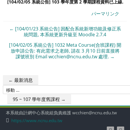
[104/02/05 系統公告]
103 學年度第 2 學期課程資料已上線.
パーマリンク
← [104/01/23 系統公告] 因配合系統新增功能及修正系
統問題, 本系統更新升級至 Moodle 2.7.4
[104/02/05 系統公告] 1032 Meta Course(合班課程) 開
放申請公告: 有此需求之老師, 請在 3 月10 日前直接將
課號班別 Email wcchien@ncnu.edu.tw 處理. →
← 最新消息
移
動
95 ~ 107 學年度舊課程 →
...
本系統由計網中心系統組負責維護 wcchien@ncnu.edu.tw
https://www.ncnu.edu.tw