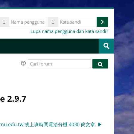
Nama
pengguna
Masuk
Kata
Lupa nama pengguna dan kata sandi?
sandi
Cari
kursus
Ajukan
Cari
Cari
forum
forum
2.9.7
ncnu.edu.tw 或上班時間電洽分機 4030 簡文章. ▶︎