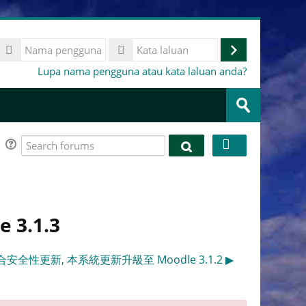
Nama
pengguna
Log
Kata
Lupa nama pengguna atau kata laluan anda?
laluan
masuk
Cari
kursus
Hantar
Search
Search
forums
forums
3.1.3
配合安全性更新, 本系統更新升級至 Moodle 3.1.2 ▶︎