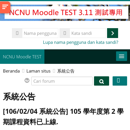
Lewati
ke
konten
utama
Nama
pengguna
Masuk
Kata
Lupa nama pengguna dan kata sandi?
sandi
NCNU Moodle TEST
Beranda
Laman situs
系統公告
常用連結
Cari
Bahasa Indonesia ‎(id)‎
Cari
forum
forum
系統公告
Cari
kursus
Aju
[106/02/04 系統公告] 105 學年度第 2 學
期課程資料已上線.