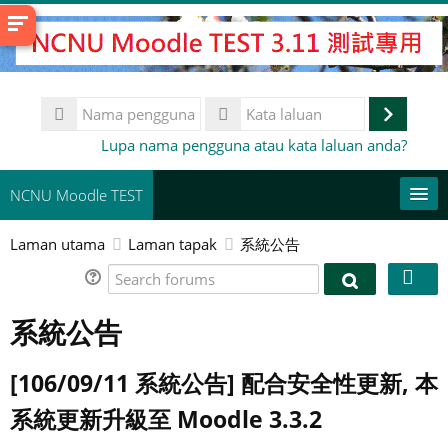
Langkau
ke
kandungan
utama
Nama
pengguna
Log
Kata
Lupa nama pengguna atau kata laluan anda?
laluan
masuk
NCNU Moodle TEST
Laman utama
Laman tapak
系統公告
常用連結
Search
Bahasa Melayu ‎(ms)‎
Search
forums
forums
系統公告
Cari
kursus
Ha
[106/09/11 系統公告] 配合安全性更新, 本
系統更新升級至 Moodle 3.3.2