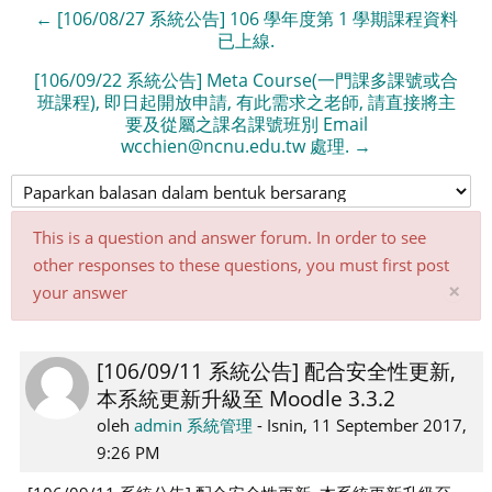
← [106/08/27 系統公告] 106 學年度第 1 學期課程資料
已上線.
[106/09/22 系統公告] Meta Course(一門課多課號或合
班課程), 即日起開放申請, 有此需求之老師, 請直接將主
要及從屬之課名課號班別 Email
wcchien@ncnu.edu.tw 處理. →
This is a question and answer forum. In order to see
other responses to these questions, you must first post
Tu
×
your answer
not
ini
[106/09/11 系統公告] 配合安全性更新,
Number
本系統更新升級至 Moodle 3.3.2
of
replies:
oleh
admin 系統管理
-
Isnin, 11 September 2017,
0
9:26 PM