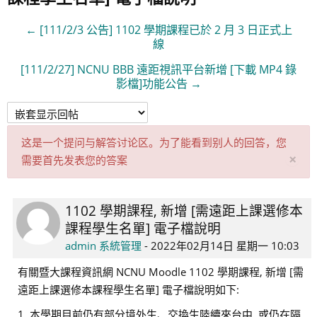
← [111/2/3 公告] 1102 學期課程已於 2 月 3 日正式上
線
[111/2/27] NCNU BBB 遠距視訊平台新增 [下載 MP4 錄
影檔]功能公告 →
这是一个提问与解答讨论区。为了能看到别人的回答，您
×
需要首先发表您的答案
关
闭
此
1102 學期課程, 新增 [需遠距上課選修本
回
通
課程學生名單] 電子檔說明
帖
知‎
数：
admin 系統管理
-
2022年02月14日 星期一 10:03
0
有關暨大課程資訊網 NCNU Moodle 1102 學期課程, 新增 [需
遠距上課選修本課程學生名單] 電子檔說明如下:
1. 本學期目前仍有部分境外生、交換生陸續來台中, 或仍在隔