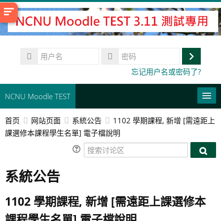
跳
到
主
要
用
内
户
登
容
密
忘记用户名或密码了?
名
码
录
NCNU Moodle TEST
首页
网站页面
系統公告
1102 學期課程, 新增 [需遠距上
常用連結
課選修本課程學生名單] 電子檔說明
简体中文 ‎(zh_cn)‎
搜
搜
索
搜
索
系統公告
讨
索
提
讨
论
课
交
论
区
程
1102 學期課程, 新增 [需遠距上課選修本
区
課程學生名單] 電子檔說明