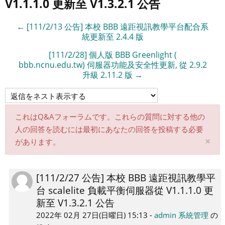
V1.1.1.0 更新至 V1.3.2.1 公告
す
す
る
る
る
← [111/2/13 公告] 本校 BBB 遠距視訊教學平台配合系
統更新至 2.4.4 版
[111/2/28] 個人版 BBB Greenlight (
bbb.ncnu.edu.tw) 伺服器功能及安全性更新, 從 2.9.2
升級 2.11.2 版 →
これはQ&Aフォーラムです。これらの質問に対する他の
人の回答を読むには最初にあなたの回答を投稿する必要
こ
×
があります。
の
通
知
[111/2/27 公告] 本校 BBB 遠距視訊教學平
返
を
台 scalelite 負載平衡伺服器從 V1.1.1.0 更
信
破
棄
新至 V1.3.2.1 公告
数:
す
0
2022年 02月 27日(日曜日) 15:13
-
admin 系統管理
の
る