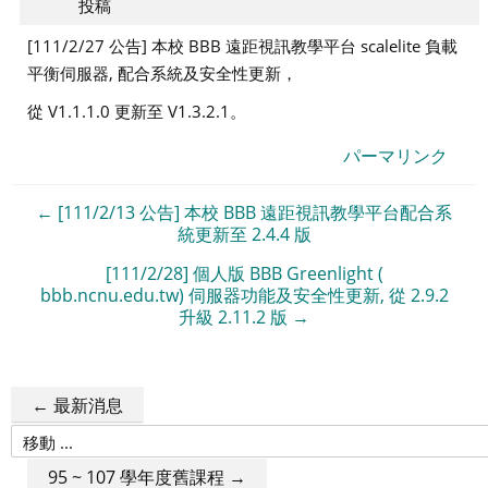
投稿
[111/2/27 公告] 本校 BBB 遠距視訊教學平台 scalelite 負載
平衡伺服器, 配合系統及安全性更新，
從 V1.1.1.0 更新至 V1.3.2.1。
パーマリンク
← [111/2/13 公告] 本校 BBB 遠距視訊教學平台配合系
統更新至 2.4.4 版
[111/2/28] 個人版 BBB Greenlight (
bbb.ncnu.edu.tw) 伺服器功能及安全性更新, 從 2.9.2
升級 2.11.2 版 →
← 最新消息
移
動
95 ~ 107 學年度舊課程 →