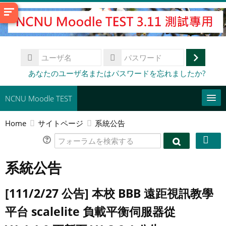
メ
イ
ン
コ
ユ
ン
ー
ロ
テ
パ
あなたのユーザ名またはパスワードを忘れましたか?
ザ
ス
ン
グ
名
ワ
ツ
イ
NCNU Moodle TEST
ー
へ
ド
ン
ス
Home
サイトページ
系統公告
常用連結
キ
フ
ッ
日本語 ‎(ja)‎
フ
ォ
プ
ォ
系統公告
ー
コ
す
ー
ラ
ー
ラ
送
る
ム
ス
[111/2/27 公告] 本校 BBB 遠距視訊教學
ム
信
を
を
を
検
平台 scalelite 負載平衡伺服器從
検
検
索
索
索
す