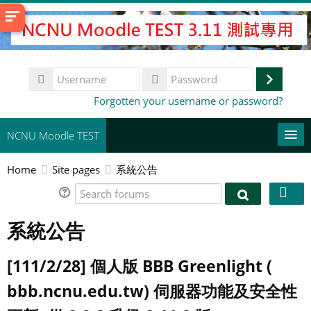
Skip
to
main
content
Username
Log
Password
Forgotten your username or password?
in
NCNU Moodle TEST
Home
Site pages
系統公告
常用連結
Search
English (United States) ‎(en_us)‎
Search
forums
forums
系統公告
Search
courses
Su
[111/2/28] 個人版 BBB Greenlight (
bbb.ncnu.edu.tw) 伺服器功能及安全性