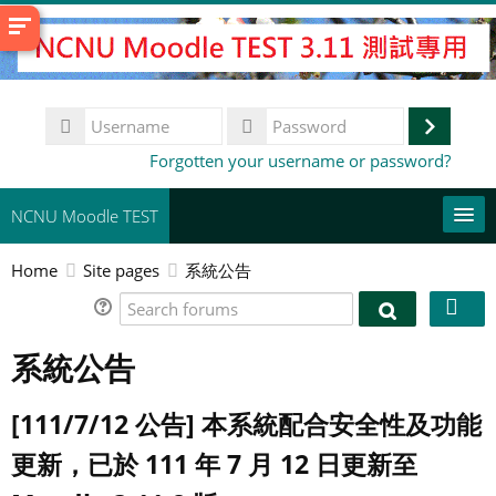
Skip
to
main
content
Username
Log
Password
Forgotten your username or password?
in
NCNU Moodle TEST
Home
Site pages
系統公告
常用連結
Search
English (United States) ‎(en_us)‎
Search
forums
forums
系統公告
Search
courses
Su
[111/7/12 公告] 本系統配合安全性及功能
更新，已於 111 年 7 月 12 日更新至