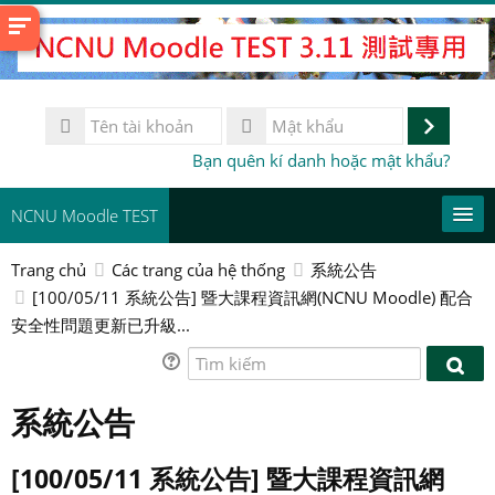
Chuyển
tới
nội
dung
Tên
chính
tài
Đăng
Mật
Bạn quên kí danh hoặc mật khẩu?
khoản
khẩu
nhập
NCNU Moodle TEST
Trang chủ
Các trang của hệ thống
系統公告
常用連結
[100/05/11 系統公告] 暨大課程資訊網(NCNU Moodle) 配合
安全性問題更新已升級...
Vietnamese ‎(vi)‎
Tìm
Tìm
Tìm
kiếm
kiếm
Gử
kiếm
系統公告
khoá
học
[100/05/11 系統公告] 暨大課程資訊網