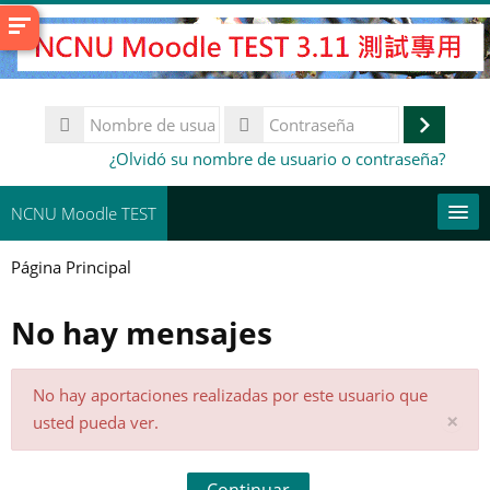
Salta
al
contenido
principal
Nombre
de
Accede
Contraseña
¿Olvidó su nombre de usuario o contraseña?
usuario
NCNU Moodle TEST
Página Principal
常用連結
No hay mensajes
Español - Internacional ‎(es)‎
Buscar
cursos
Env
No hay aportaciones realizadas por este usuario que
De
×
usted pueda ver.
es
not
Continuar