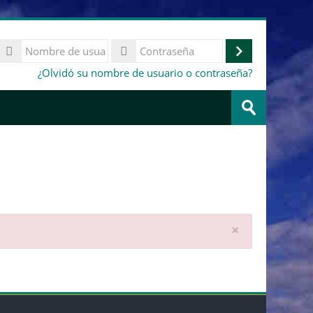
Nombre
de
Acceder
Contraseña
¿Olvidó su nombre de usuario o contraseña?
usuario
Buscar
cursos
Enviar
Descartar
×
esta
notificació