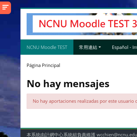
Salta
al
contenido
principal
NCNU Moodle TEST
常用連結
Español - Int
Página Principal
No hay mensajes
No hay aportaciones realizadas por este usuario 
本系統由計網中心系統組負責維護 wcchien@ncnu.edu