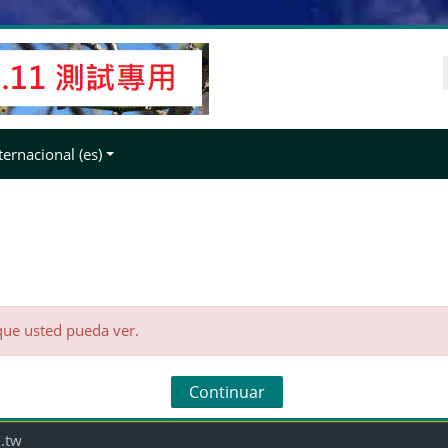
ernacional ‎(es)‎
que usted pueda ver.
Continuar
.tw