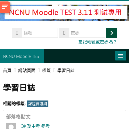
跳
至
主
內
帳
容
號
登
密
忘記帳號或密碼嗎？
碼
入
NCNU Moodle TEST
首頁
網站頁面
標籤
學習日誌
常用連結
學習日誌
正體中文 ‎(zh_tw)‎
搜
尋
送
相關的標籤:
課程資訊網
課
出
程
部落格貼文
C# 期中考 參考