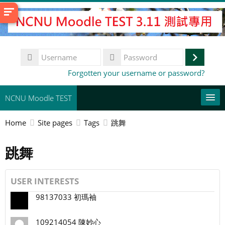
Skip
to
main
content
Username
Log
Password
Forgotten your username or password?
in
NCNU Moodle TEST
Home
Site pages
Tags
跳舞
常用連結
跳舞
English (United States) ‎(en_us)‎
Search
courses
Su
USER INTERESTS
98137033 初瑪袖
109214054 陳妙心