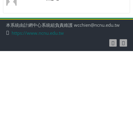
本系統由計網中心系統組負責維護 wcchien@ncnu.edu.tw
https://www.ncnu.edu.tw