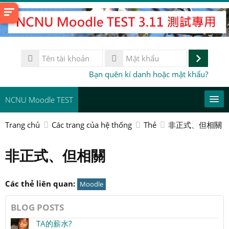
Chuyển
tới
nội
dung
Tên
chính
tài
Đăng
Mật
Bạn quên kí danh hoặc mật khẩu?
khoản
khẩu
nhập
NCNU Moodle TEST
Trang chủ
Các trang của hệ thống
Thẻ
非正式、但相關
常用連結
非正式、但相關
Vietnamese ‎(vi)‎
Tìm
kiếm
Gử
Các thẻ liên quan:
Moodle
khoá
học
BLOG POSTS
TA的薪水?