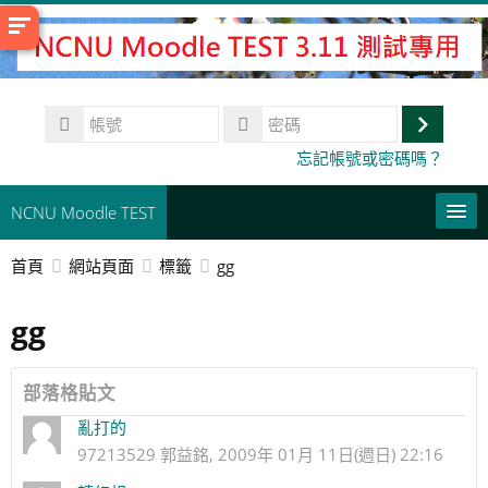
跳
至
主
內
帳
容
號
登
密
忘記帳號或密碼嗎？
碼
入
NCNU Moodle TEST
首頁
網站頁面
標籤
gg
常用連結
gg
正體中文 ‎(zh_tw)‎
搜
尋
送
部落格貼文
課
出
亂打的
程
97213529 郭益銘, 2009年 01月 11日(週日) 22:16