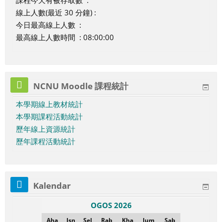
課程今天有被存取數 :
線上人數(最近 30 分鐘) :
今日最高線上人數 :
最高線上人數時間 : 08:00:00
NCNU Moodle 課程統計
本學期線上教材統計
本學期課程活動統計
歷年線上資源統計
歷年課程活動統計
Kalendar
OGOS 2026
A
I
S
R
K
J
S
Aha
Isn
Sel
Rab
Kha
Jum
Sab