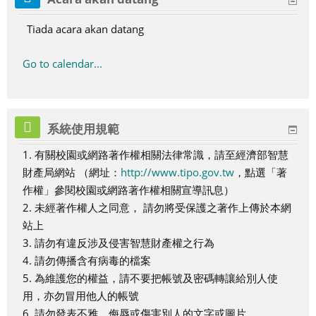
s
g
O
4
g
6
7
O
O
1
,
2
,
,
1
1
,
a
1
s
t
2
,
n
,
6
,
,
u
d
n
o
g
O
o
O
O
g
g
0
1
O
1
1
5
Tiada acara akan datang
6
1
,
9
,
,
O
2
,
2
O
2
2
,
,
,
s
o
g
s
g
g
o
o
O
1
g
3
4
O
O
7
1
O
2
2
g
3
2
5
g
7
8
2
3
3
s
o
o
o
s
s
g
O
o
O
O
g
Go to calendar...
g
O
8
g
0
1
o
O
4
O
o
O
O
9
0
1
s
s
s
o
g
s
g
g
o
o
g
O
o
O
O
s
g
O
g
s
g
g
O
O
O
s
o
o
o
s
s
o
g
s
g
g
o
g
o
o
o
g
g
g
s
s
s
s
o
o
o
s
o
s
s
s
o
o
o
系統使用規範
s
s
s
s
s
s
s
1. 有關校園或網路著作權相關法律常識，請至經濟部智慧
財產局網站 （網址：
http://www.tipo.gov.tw
，點選「著
作權」參閱校園或網路著作權相關宣導訊息）
2. 未經著作權人之同意， 請勿將受保護之著作上傳於本網
站上
3. 請勿有違反涉及侵害智慧財產權之行為
4. 請勿傳播含有病毒的檔案
5. 為維護您的權益，請不要把帳號及密碼轉讓給別人使
用，亦勿冒用他人的帳號
6. 請勿發表不雅、侮辱或傷害別人的文字或圖片