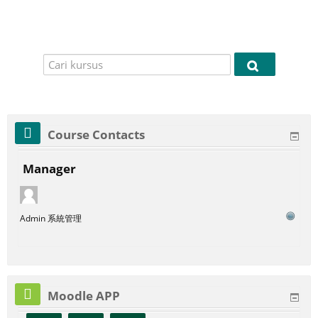
Cari
Cari
kursus
kursus
Course Contacts
Manager
Admin 系統管理
Moodle APP