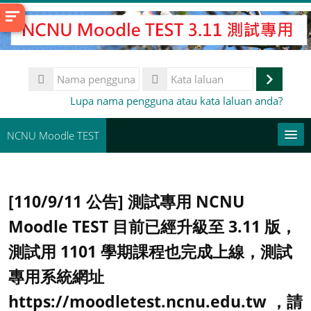
Langkau
ke
kandungan
utama
Nama
pengguna
Log
Kata
Lupa nama pengguna atau kata laluan anda?
laluan
masuk
NCNU Moodle TEST
常用連結
[110/9/11 公告] 測試專用 NCNU
Bahasa Melayu ‎(ms)‎
Moodle TEST 目前已經升級至 3.11 版，
Cari
kursus
測試用 1101 學期課程也完成上線，測試
Ha
專用系統網址
https://moodletest.ncnu.edu.tw ，請