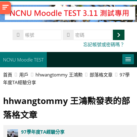
跳
至
主
內
帳
容
號
登
密
忘記帳號或密碼嗎？
碼
入
NCNU Moodle TEST
首頁
用戶
hhwangtommy 王鴻勲
部落格文章
97學
常用連結
年度TA經驗分享
正體中文 ‎(zh_tw)‎
hhwangtommy 王鴻勲發表的部
搜
尋
送
落格文章
課
出
程
97學年度TA經驗分享