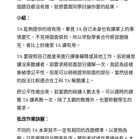
個題目都沒有做，就想要跟同學討論你要的結果。
小結：
TA 能夠提供的很有限，畢竟 TA 自己本身也有課業上的事
情要忙，不見得面面俱到，所以早點學會合作將習題做
完，會比上好幾堂 TA 課有用。
TA 要按照自己進度來進行課後輔導或其他工作，若前幾堂
課沒來聽課者，卻要求將前面部分講解一次，我認為這樣
會破壞公平性，但是可以稍稍提到前面的部份，當然這樣
的說法比較適合在工科 TA 解題課上。
把公平性做出來，若當週的缺課人數太多，可以適時的調
整 TA 課再教一次，除了主觀的教導外，也要聆聽學生的
需求。
批改作業訣竅：
不同的 TA 本來就不一定有相同的改題標準，以普物為
例，只能將題目分開來批改，譬如考試或作業總共有 6 大