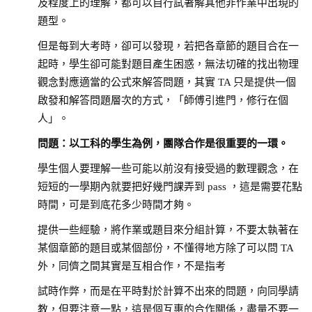
及程度上的理解，都可以自行試著解其他非作業中出現的
題型。
但是每到大考時，卻可以發現，若把各章節的題目合在一
起時，學生卻可能對題目產生困惑，無法切確的找出物理
觀念對應適當的公式來解答問題，其實 TA 只是提供一個
啟發和解答問題層次的方式，「師傅引進門，修行在個
人」。
問題：以工科的學生為例，團隊合作是很重要的一環。
學生個人要理解一些可能以前沒有接受過的數理觀念，在
短短的一學期內就要把好幾門課弄到 pass ，這是需要花點
時間，可是到底花多少時間才夠。
提供一些經驗，將作業或題目來分組計算，不要太執著在
某個章節的題目或某個部份，不懂得地方除了可以問 TA
外，同儕之間其實是互相合作，不是指考
試時作弊，而是在平時對於計算不出來的問題，向同學請
教，但要注意一點，這是個互惠的合作關係，盡量不要一