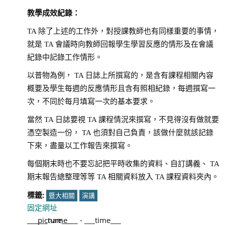
教學成效紀錄：
TA 除了上述的工作外，對授課教師也有同樣重要的事情，
就是 TA 會議時向教師回報學生學習反應的情形及在會議
紀錄中記錄工作情形。
以普物為例， TA 日誌上所撰寫的，是含有課程相關內容
概要及學生每週的反應情形且含有照相紀錄，每週撰寫一
次，不同於每月填寫一次的基本要求。
當然 TA 日誌要視 TA 課程情況來撰寫，不見得沒有做就要
憑空製造一份， TA 也須對自己負責，該做什麼就該記錄
下來，盡量以工作報告來撰寫。
每個期末時也不要忘記把平時收集的資料、自訂講義、 TA
期末報告總整理等等 TA 相關資料放入 TA 課程資料夾內。
標籤:
暨大相關
演講
固定網址
___picture___
___name___
-
___time___