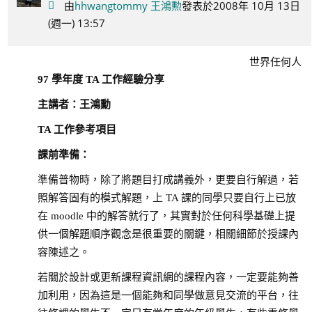
由
hhwangtommy 王鴻勲
發表於2008年 10月 13日
(週一) 13:57
世界任何人
97
學年度
TA
工作經驗分享
主講者：王鴻勳
TA
工作參考項目
課前準備：
準備普物時，除了將題目打成講義外，更要自行解過，若
照解答固有的模式解題，上 TA 課的同學只要自行上已放
在 moodle 中的解答就行了，其實對於任何科學基礎上提
供一個解題順序觀念是很重要的關鍵，相關細節於授課內
容陳述之。
若關於設計或更新課程資訊網的課程內容，一定要能夠善
加利用，因為這是一個能夠和同學做意見交流的平台，往