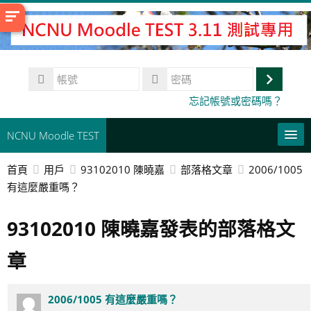
跳
至
主
內
帳
容
號
登
密
忘記帳號或密碼嗎？
碼
入
NCNU Moodle TEST
首頁
用戶
93102010 陳曉嘉
部落格文章
2006/1005
常用連結
有這麼嚴重嗎？
正體中文 ‎(zh_tw)‎
93102010 陳曉嘉發表的部落格文
搜
尋
送
章
課
出
程
2006/1005 有這麼嚴重嗎？