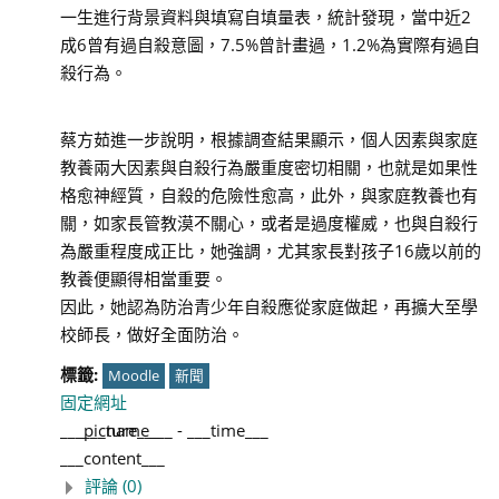
一生進行背景資料與填寫自填量表，統計發現，當中近2
成6曾有過自殺意圖，7.5%曾計畫過，1.2%為實際有過自
殺行為。
蔡方茹進一步說明，根據調查結果顯示，個人因素與家庭
教養兩大因素與自殺行為嚴重度密切相關，也就是如果性
格愈神經質，自殺的危險性愈高，此外，與家庭教養也有
關，如家長管教漠不關心，或者是過度權威，也與自殺行
為嚴重程度成正比，她強調，尤其家長對孩子16歲以前的
教養便顯得相當重要。
因此，她認為防治青少年自殺應從家庭做起，再擴大至學
校師長，做好全面防治。
標籤:
Moodle
新聞
固定網址
___picture___
___name___
-
___time___
___content___
評論 (0)