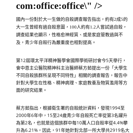
com:office:office\" />
國內一份對於大一生做的自殺調查報告指出，約有
2成5的
大一生曾經有過自殺意圖，100人約有1.2人嘗試過自殺，
調查結果也顯示，性格愈神經質、或是家庭管教過與不
及，青少年自殺行為嚴重度也相對提高。
第12屆環太平洋精神醫學會國際學術研討會今5天舉行，
會中恩主公醫院精神科主治醫師蔡方茹提出一份「大學生
不同自殺族群所呈現不同特性」相關的調查報告，報告中
針對大學生在性格、精神病理、家庭教養及物質濫用等方
面的研究結果。
蔡方茹指出，根據衛生署的自殺統計資料，發現1994至
2000年6年中，15至24歲青少年自殺死亡率從第3名躍升
為第2名，也就是這個族群中每10萬人口自殺率從4.4%攀
升為6.21%，因此，91年她針對北部一所大學共2919名大