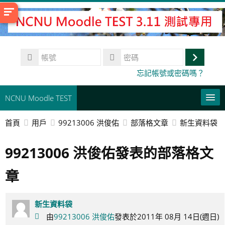
跳
至
主
內
帳
容
號
登
密
忘記帳號或密碼嗎？
碼
入
NCNU Moodle TEST
首頁
用戶
99213006 洪俊佑
部落格文章
新生資料袋
常用連結
99213006 洪俊佑發表的部落格文
正體中文 ‎(zh_tw)‎
搜
章
尋
送
課
出
程
新生資料袋
由
99213006 洪俊佑
發表於2011年 08月 14日(週日)