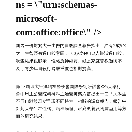
ns = \"urn:schemas-
microsoft-
com:office:office\" />
國內一份對於大一生做的自殺調查報告指出，約有
2成5的
大一生曾經有過自殺意圖，100人約有1.2人嘗試過自殺，
調查結果也顯示，性格愈神經質、或是家庭管教過與不
及，青少年自殺行為嚴重度也相對提高。
第12屆環太平洋精神醫學會國際學術研討會今5天舉行，
會中恩主公醫院精神科主治醫師蔡方茹提出一份「大學生
不同自殺族群所呈現不同特性」相關的調查報告，報告中
針對大學生在性格、精神病理、家庭教養及物質濫用等方
面的研究結果。