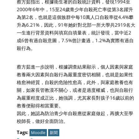
蔡方茹指出，根據衛生署的自殺統計資料，發現1994至
2000年6年中，15至24歲青少年自殺死亡率從第3名躍升
為第2名，也就是這個族群中每10萬人口自殺率從4.4%攀
升為6.21%，因此，91年她針對北部一所大學共2919名大
一生進行背景資料與填寫自填量表，統計發現，當中近2
成6曾有過自殺意圖，7.5%曾計畫過，1.2%為實際有過自
殺行為。
蔡方茹進一步說明，根據調查結果顯示，個人因素與家庭
教養兩大因素與自殺行為嚴重度密切相關，也就是如果性
格愈神經質，自殺的危險性愈高，此外，與家庭教養也有
關，如家長管教漠不關心，或者是過度權威，也與自殺行
為嚴重程度成正比，她強調，尤其家長對孩子16歲以前的
教養便顯得相當重要。
因此，她認為防治青少年自殺應從家庭做起，再擴大至學
校師長，做好全面防治。
Tags:
Moodle
新聞