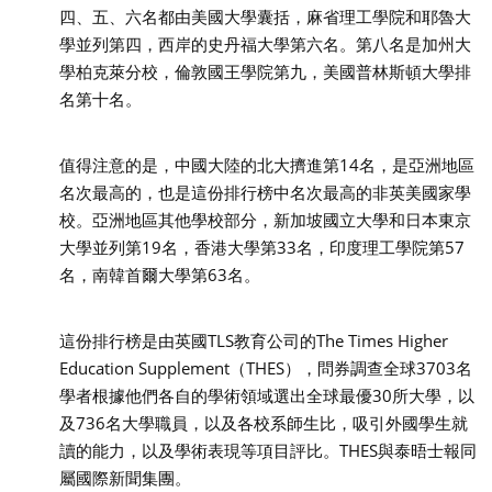
四、五、六名都由美國大學囊括，麻省理工學院和耶魯大
學並列第四，西岸的史丹福大學第六名。第八名是加州大
學柏克萊分校，倫敦國王學院第九，美國普林斯頓大學排
名第十名。
值得注意的是，中國大陸的北大擠進第14名，是亞洲地區
名次最高的，也是這份排行榜中名次最高的非英美國家學
校。亞洲地區其他學校部分，新加坡國立大學和日本東京
大學並列第19名，香港大學第33名，印度理工學院第57
名，南韓首爾大學第63名。
這份排行榜是由英國TLS教育公司的The Times Higher
Education Supplement（THES），問券調查全球3703名
學者根據他們各自的學術領域選出全球最優30所大學，以
及736名大學職員，以及各校系師生比，吸引外國學生就
讀的能力，以及學術表現等項目評比。THES與泰晤士報同
屬國際新聞集團。