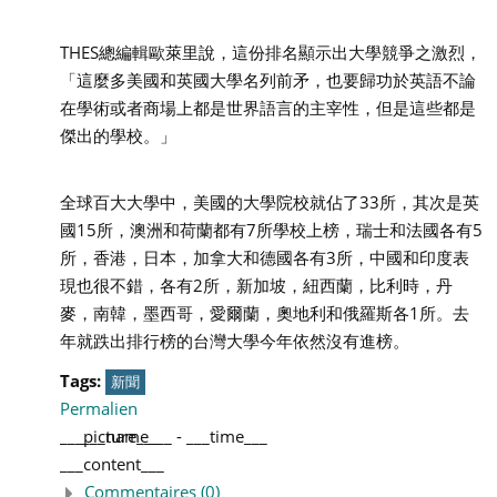
THES總編輯歐萊里說，這份排名顯示出大學競爭之激烈，
「這麼多美國和英國大學名列前矛，也要歸功於英語不論
在學術或者商場上都是世界語言的主宰性，但是這些都是
傑出的學校。」
全球百大大學中，美國的大學院校就佔了33所，其次是英
國15所，澳洲和荷蘭都有7所學校上榜，瑞士和法國各有5
所，香港，日本，加拿大和德國各有3所，中國和印度表
現也很不錯，各有2所，新加坡，紐西蘭，比利時，丹
麥，南韓，墨西哥，愛爾蘭，奧地利和俄羅斯各1所。去
年就跌出排行榜的台灣大學今年依然沒有進榜。
Tags:
新聞
Permalien
___picture___
___name___
-
___time___
___content___
Commentaires (0)