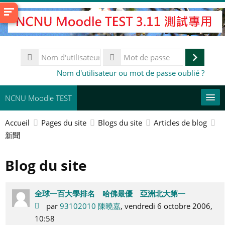
Passer
au
contenu
principal
Nom
d'utilisateur
Connex
Mot
Nom d'utilisateur ou mot de passe oublié ?
de
passe
NCNU Moodle TEST
Accueil
Pages du site
Blogs du site
Articles de blog
常用連結
新聞
Français ‎(fr)‎
Blog du site
Rechercher
des
En
cours
全球一百大學排名 哈佛最優 亞洲北大第一
par
93102010 陳曉嘉
, vendredi 6 octobre 2006,
10:58