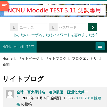
メ
イ
ン
コ
ユ
ン
ー
ロ
テ
パ
あなたのユーザ名またはパスワードを忘れましたか?
ザ
ス
ン
グ
名
ワ
ツ
イ
NCNU Moodle TEST
ー
へ
ド
ン
ス
Home
サイトページ
サイトブログ
ブログエントリ
常用連結
キ
新聞
ッ
日本語 ‎(ja)‎
プ
サイトブログ
コ
す
ー
送
る
ス
信
全球一百大學排名 哈佛最優 亞洲北大第一
を
2006年 10月 6日(金曜日) 10:58 -
93102010 陳曉
検
索
嘉
の投稿