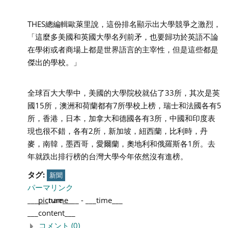
THES總編輯歐萊里說，這份排名顯示出大學競爭之激烈，
「這麼多美國和英國大學名列前矛，也要歸功於英語不論
在學術或者商場上都是世界語言的主宰性，但是這些都是
傑出的學校。」
全球百大大學中，美國的大學院校就佔了33所，其次是英
國15所，澳洲和荷蘭都有7所學校上榜，瑞士和法國各有5
所，香港，日本，加拿大和德國各有3所，中國和印度表
現也很不錯，各有2所，新加坡，紐西蘭，比利時，丹
麥，南韓，墨西哥，愛爾蘭，奧地利和俄羅斯各1所。去
年就跌出排行榜的台灣大學今年依然沒有進榜。
タグ:
新聞
パーマリンク
___picture___
___name___
-
___time___
___content___
コメント (0)