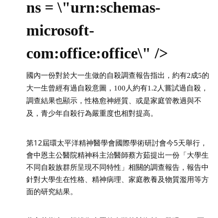
ns = \"urn:schemas-
microsoft-
com:office:office\" />
國內一份對於大一生做的自殺調查報告指出，約有
2成5的
大一生曾經有過自殺意圖，100人約有1.2人嘗試過自殺，
調查結果也顯示，性格愈神經質、或是家庭管教過與不
及，青少年自殺行為嚴重度也相對提高。
第12屆環太平洋精神醫學會國際學術研討會今5天舉行，
會中恩主公醫院精神科主治醫師蔡方茹提出一份「大學生
不同自殺族群所呈現不同特性」相關的調查報告，報告中
針對大學生在性格、精神病理、家庭教養及物質濫用等方
面的研究結果。