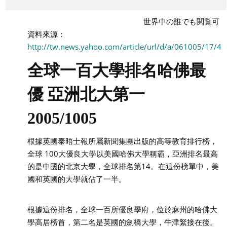
す
る
世界中の誰でも閲覧可
資料來源：
http://tw.news.yahoo.com/article/url/d/a/061005/17/4x
全球一百大學排名哈佛最
優 亞洲北大第一
2005/1005
根據英國泰晤士報所屬新聞集團出版的高等教育排行榜，
全球 100大優良大學以美國哈佛大學稱霸，亞洲排名最高
的是中國的北京大學，全球排名第14。在這份榜單中，美
國和英國的大學就佔了一半。
根據這份排名，全球一百所優良學府，位於麻州的哈佛大
學高居榜首，第二名是英國的劍橋大學，牛津緊接在後。