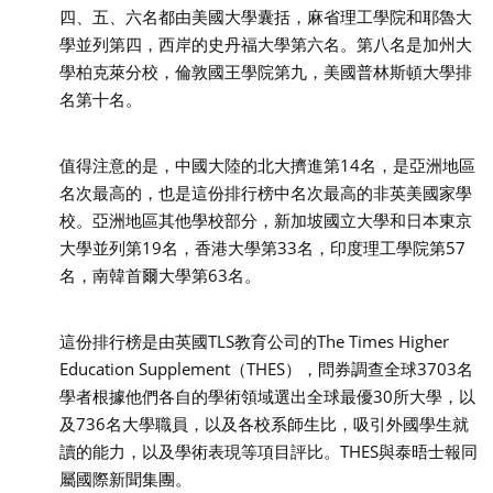
四、五、六名都由美國大學囊括，麻省理工學院和耶魯大
學並列第四，西岸的史丹福大學第六名。第八名是加州大
學柏克萊分校，倫敦國王學院第九，美國普林斯頓大學排
名第十名。
值得注意的是，中國大陸的北大擠進第14名，是亞洲地區
名次最高的，也是這份排行榜中名次最高的非英美國家學
校。亞洲地區其他學校部分，新加坡國立大學和日本東京
大學並列第19名，香港大學第33名，印度理工學院第57
名，南韓首爾大學第63名。
這份排行榜是由英國TLS教育公司的The Times Higher
Education Supplement（THES），問券調查全球3703名
學者根據他們各自的學術領域選出全球最優30所大學，以
及736名大學職員，以及各校系師生比，吸引外國學生就
讀的能力，以及學術表現等項目評比。THES與泰晤士報同
屬國際新聞集團。