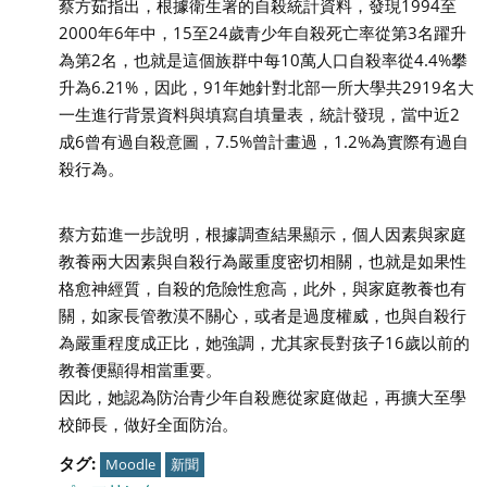
蔡方茹指出，根據衛生署的自殺統計資料，發現1994至
2000年6年中，15至24歲青少年自殺死亡率從第3名躍升
為第2名，也就是這個族群中每10萬人口自殺率從4.4%攀
升為6.21%，因此，91年她針對北部一所大學共2919名大
一生進行背景資料與填寫自填量表，統計發現，當中近2
成6曾有過自殺意圖，7.5%曾計畫過，1.2%為實際有過自
殺行為。
蔡方茹進一步說明，根據調查結果顯示，個人因素與家庭
教養兩大因素與自殺行為嚴重度密切相關，也就是如果性
格愈神經質，自殺的危險性愈高，此外，與家庭教養也有
關，如家長管教漠不關心，或者是過度權威，也與自殺行
為嚴重程度成正比，她強調，尤其家長對孩子16歲以前的
教養便顯得相當重要。
因此，她認為防治青少年自殺應從家庭做起，再擴大至學
校師長，做好全面防治。
タグ:
Moodle
新聞