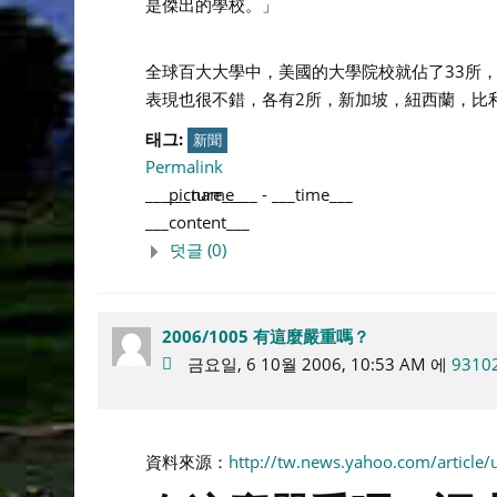
是傑出的學校。」
全球百大大學中，美國的大學院校就佔了33所
表現也很不錯，各有2所，新加坡，紐西蘭，比
태그:
新聞
Permalink
___picture___
___name___
-
___time___
___content___
덧글 (0)
2006/1005 有這麼嚴重嗎？
금요일, 6 10월 2006, 10:53 AM 에
9310
資料來源：
http://tw.news.yahoo.com/article