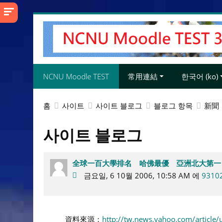
메
인
콘
텐
츠
NCNU Moodle TEST
常用連結
한국어 ‎(ko)‎
로
건
너
홈
사이트
사이트 블로그
블로그 항목
新聞
뛰
기
사이트 블로그
全球一百大學排名 哈佛最優 亞洲北大第一
금요일, 6 10월 2006, 10:58 AM 에
9310
資料來源：
http://tw.news.yahoo.com/article