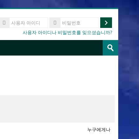
사
용
로
비
사용자 아이디나 비밀번호를 잊으셨습니까?
자
밀
그
아
강
번
이
인
좌
호
제
디
찾
출
기
누구에게나