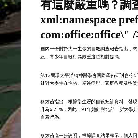
有這麼嚴重嗎？調
xml:namespace prefi
com:office:office\" /
國內一份對於大一生做的自殺調查報告指出，約
及，青少年自殺行為嚴重度也相對提高。
第12屆環太平洋精神醫學會國際學術研討會今
針對大學生在性格、精神病理、家庭教養及物質
蔡方茹指出，根據衛生署的自殺統計資料，發現19
升為6.21%，因此，91年她針對北部一所大學
自殺行為。
蔡方茹進一步說明，根據調查結果顯示，個人因