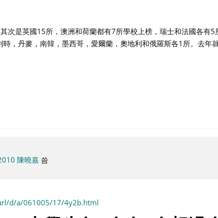
，其次是英國15所，澳洲和荷蘭都有7所學校上榜，瑞士和法國各有
利時，丹麥，南韓，墨西哥，愛爾蘭，奧地利和俄羅斯各1所。去年
2010 陳曉嘉
씀
/url/d/a/061005/17/4y2b.html