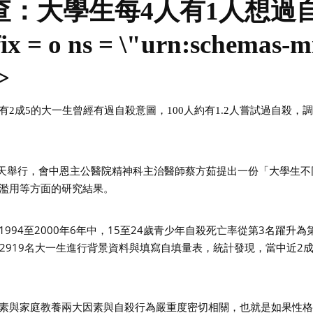
查：大學生每
4人有1人想過自
x = o ns = \"urn:schemas-mi
>
有
2成5的大一生曾經有過自殺意圖，100人約有1.2人嘗試過自殺
5天舉行，會中恩主公醫院精神科主治醫師蔡方茹提出一份「大學生
濫用等方面的研究結果。
94至2000年6年中，15至24歲青少年自殺死亡率從第3名躍升為
共2919名大一生進行背景資料與填寫自填量表，統計發現，當中近2成6
素與家庭教養兩大因素與自殺行為嚴重度密切相關，也就是如果性