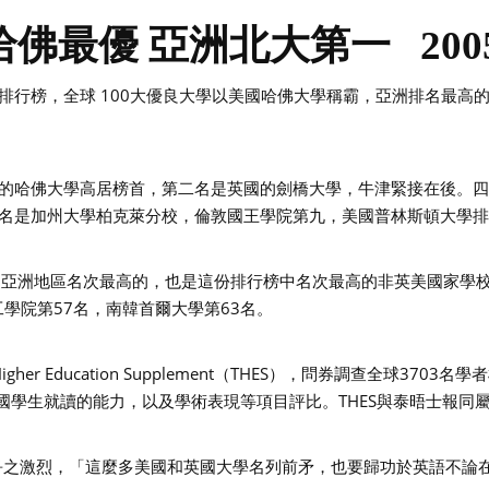
最優 亞洲北大第一 2005/
排行榜，全球 100大優良大學以美國哈佛大學稱霸，亞洲排名最高
的哈佛大學高居榜首，第二名是英國的劍橋大學，牛津緊接在後。
名是加州大學柏克萊分校，倫敦國王學院第九，美國普林斯頓大學
是亞洲地區名次最高的，也是這份排行榜中名次最高的非英美國家學
工學院第57名，南韓首爾大學第63名。
Higher Education Supplement（THES），問券調查全球
國學生就讀的能力，以及學術表現等項目評比。THES與泰晤士報同
競爭之激烈，「這麼多美國和英國大學名列前矛，也要歸功於英語不論