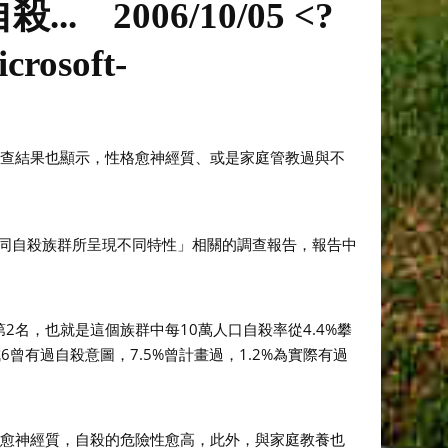
殺...
2006/10/05 <?
crosoft-
，調查結果也顯示，性格愈神經質、或是家庭管教過與不
不同自殺族群所呈現不同特性」相關的調查報告，報告中
第2名，也就是這個族群中每10萬人口自殺率從4.4%攀
曾有過自殺意圖，7.5%曾計畫過，1.2%為實際有過
格愈神經質，自殺的危險性愈高，此外，與家庭教養也