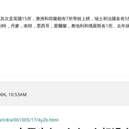
，其次是英國15所，澳洲和荷蘭都有7所學校上榜，瑞士和法國各有
利時，丹麥，南韓，墨西哥，愛爾蘭，奧地利和俄羅斯各1所。去年
 2006, 10:53AM
/url/d/a/061005/17/4y2b.html