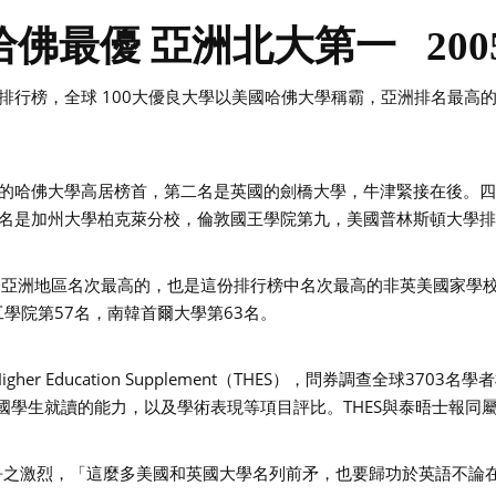
最優 亞洲北大第一 2005/
排行榜，全球 100大優良大學以美國哈佛大學稱霸，亞洲排名最高
的哈佛大學高居榜首，第二名是英國的劍橋大學，牛津緊接在後。
名是加州大學柏克萊分校，倫敦國王學院第九，美國普林斯頓大學
是亞洲地區名次最高的，也是這份排行榜中名次最高的非英美國家學
工學院第57名，南韓首爾大學第63名。
Higher Education Supplement（THES），問券調查全球
國學生就讀的能力，以及學術表現等項目評比。THES與泰晤士報同
競爭之激烈，「這麼多美國和英國大學名列前矛，也要歸功於英語不論