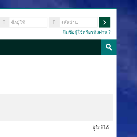
ื่อ
้
เข้า
รหัส
ลืมชื่อผู้ใช้หรือรหัสผ่าน ?
ช้
ผ่าน
สู่
ค้นหา
ระบบ
รายวิชา
ส่ง
ผู้ใดก็ได้