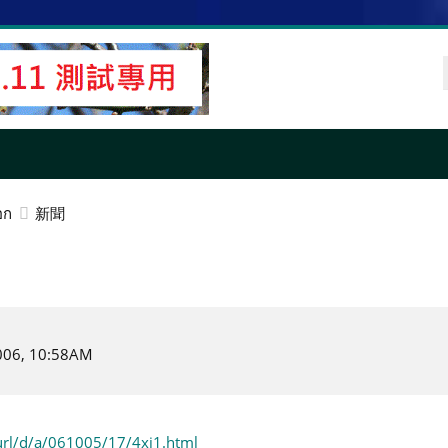
ช
ผู
ใ
อก
新聞
 2006, 10:58AM
/url/d/a/061005/17/4xi1.html