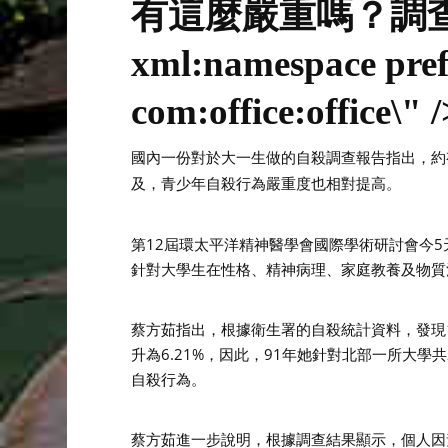
有這麼嚴重嗎？調
xml:namespace prefi
com:office:office\" /
國內一份對於大一生做的自殺調查報告指出，約
及，青少年自殺行為嚴重度也相對提高。
第12屆環太平洋精神醫學會國際學術研討會今
針對大學生在性格、精神病理、家庭教養及物質
蔡方茹指出，根據衛生署的自殺統計資料，發現19
升為6.21%，因此，91年她針對北部一所大學
自殺行為。
蔡方茹進一步說明，根據調查結果顯示，個人因