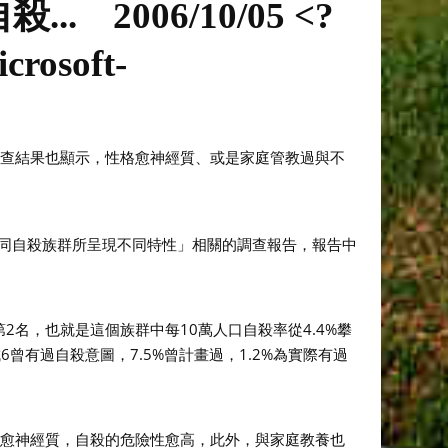
殺...
2006/10/05 <?
crosoft-
，調查結果也顯示，性格愈神經質、或是家庭管教過與不
不同自殺族群所呈現不同特性」相關的調查報告，報告中
第2名，也就是這個族群中每10萬人口自殺率從4.4%攀
曾有過自殺意圖，7.5%曾計畫過，1.2%為實際有過
格愈神經質，自殺的危險性愈高，此外，與家庭教養也