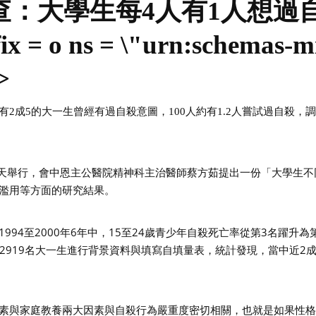
查：大學生每
4人有1人想過自
x = o ns = \"urn:schemas-mi
>
有
2成5的大一生曾經有過自殺意圖，100人約有1.2人嘗試過自殺
5天舉行，會中恩主公醫院精神科主治醫師蔡方茹提出一份「大學生
濫用等方面的研究結果。
94至2000年6年中，15至24歲青少年自殺死亡率從第3名躍升為
共2919名大一生進行背景資料與填寫自填量表，統計發現，當中近2成6
素與家庭教養兩大因素與自殺行為嚴重度密切相關，也就是如果性