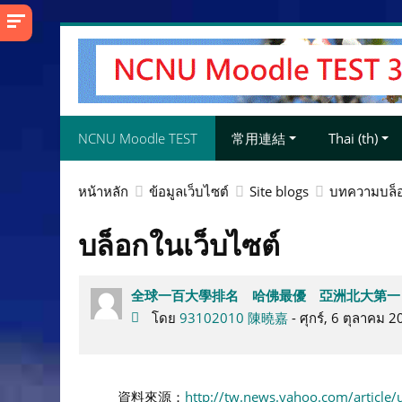
ข้าม
ไป
ที่
เนื้อหา
หลัก
NCNU Moodle TEST
常用連結
Thai ‎(th)‎
หน้าหลัก
ข้อมูลเว็บไซต์
Site blogs
บทความบล็
บล็อกในเว็บไซต์
全球一百大學排名 哈佛最優 亞洲北大第一
โดย
93102010 陳曉嘉
- ศุกร์, 6 ตุลาคม
資料來源：
http://tw.news.yahoo.com/article