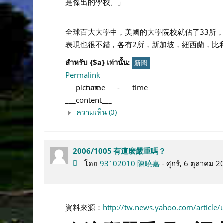
是傑出的學校。」
全球百大大學中，美國的大學院校就佔了33所
表現也很不錯，各有2所，新加坡，紐西蘭，比
สำหรับ {$a} เท่านั้น:
新聞
Permalink
___picture___
___name___
-
___time___
___content___
ความเห็น (0)
2006/1005 有這麼嚴重嗎？
โดย
93102010 陳曉嘉
- ศุกร์, 6 ตุลาคม
資料來源：
http://tw.news.yahoo.com/article