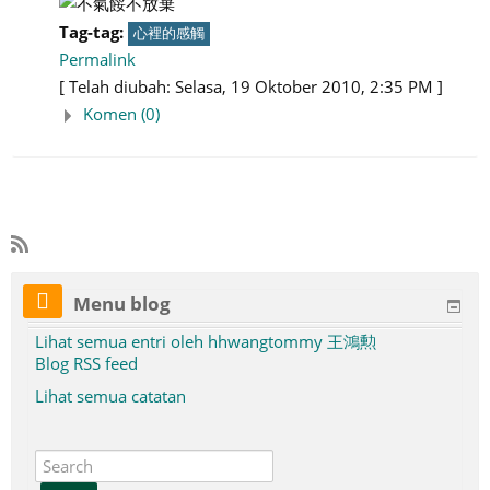
Tag-tag:
心裡的感觸
Permalink
[ Telah diubah: Selasa, 19 Oktober 2010, 2:35 PM ]
Komen (0)
Menu blog
Lihat semua entri oleh hhwangtommy 王鴻勲
Blog RSS feed
Lihat semua catatan
S
e