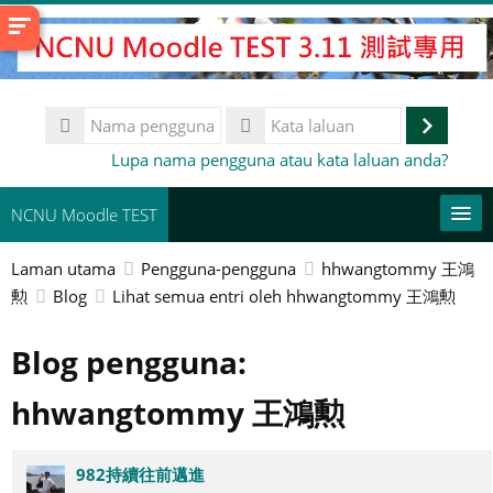
Langkau
ke
kandungan
utama
Nama
pengguna
Log
Kata
Lupa nama pengguna atau kata laluan anda?
laluan
masuk
NCNU Moodle TEST
Laman utama
Pengguna-pengguna
hhwangtommy 王鴻
常用連結
勲
Blog
Lihat semua entri oleh hhwangtommy 王鴻勲
Bahasa Melayu ‎(ms)‎
Blog pengguna:
Cari
kursus
Ha
hhwangtommy 王鴻勲
982持續往前邁進