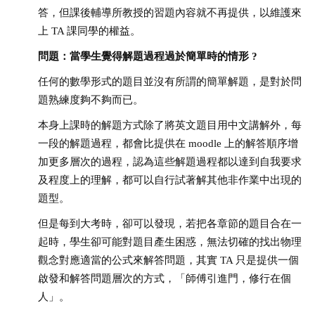
答，但課後輔導所教授的習題內容就不再提供，以維護來
上 TA 課同學的權益。
問題：當學生覺得解題過程過於簡單時的情形
?
任何的數學形式的題目並沒有所謂的簡單解題，是對於問
題熟練度夠不夠而已。
本身上課時的解題方式除了將英文題目用中文講解外，每
一段的解題過程，都會比提供在 moodle 上的解答順序增
加更多層次的過程，認為這些解題過程都以達到自我要求
及程度上的理解，都可以自行試著解其他非作業中出現的
題型。
但是每到大考時，卻可以發現，若把各章節的題目合在一
起時，學生卻可能對題目產生困惑，無法切確的找出物理
觀念對應適當的公式來解答問題，其實 TA 只是提供一個
啟發和解答問題層次的方式，「師傅引進門，修行在個
人」。