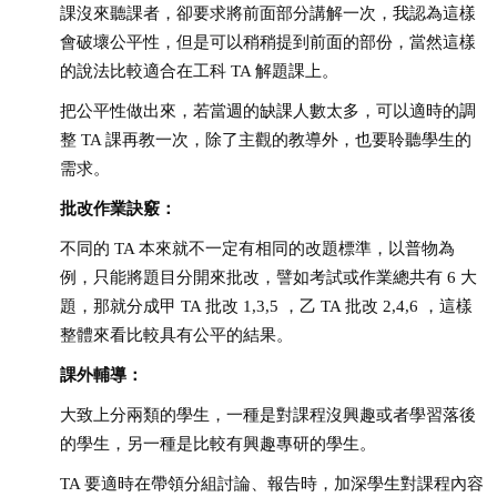
課沒來聽課者，卻要求將前面部分講解一次，我認為這樣
會破壞公平性，但是可以稍稍提到前面的部份，當然這樣
的說法比較適合在工科 TA 解題課上。
把公平性做出來，若當週的缺課人數太多，可以適時的調
整 TA 課再教一次，除了主觀的教導外，也要聆聽學生的
需求。
批改作業訣竅：
不同的 TA 本來就不一定有相同的改題標準，以普物為
例，只能將題目分開來批改，譬如考試或作業總共有 6 大
題，那就分成甲 TA 批改 1,3,5 ，乙 TA 批改 2,4,6 ，這樣
整體來看比較具有公平的結果。
課外輔導：
大致上分兩類的學生，一種是對課程沒興趣或者學習落後
的學生，另一種是比較有興趣專研的學生。
TA 要適時在帶領分組討論、報告時，加深學生對課程內容