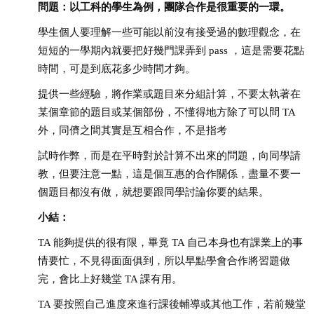
問題：以工科的學生為例，團隊合作是很重要的一環。
學生個人要理解一些可能以前沒有接受過的數理觀念，在
短短的一學期內就要把好幾門課弄到 pass ，這是需要花點
時間，可是到底花多少時間才夠。
提供一些經驗，將作業或題目來分組計算，不要太執著在
某個章節的題目或某個部份，不懂得地方除了可以問 TA
外，同儕之間其實是互相合作，不是指考
試時作弊，而是在平時對於計算不出來的問題，向同學請
教，但要注意一點，這是個互惠的合作關係，盡量不要一
個題目都沒有做，就想要跟同學討論你要的結果。
小結：
TA 能夠提供的很有限，畢竟 TA 自己本身也有課業上的事
情要忙，不見得面面俱到，所以早點學會合作將習題做
完，會比上好幾堂 TA 課有用。
TA 要按照自己進度來進行課後輔導或其他工作，若前幾堂