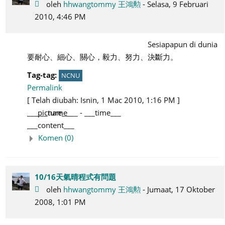
oleh
hhwangtommy 王鴻勲
- Selasa, 9 Februari
2010, 4:46 PM
Sesiapapun di dunia
要耐心、細心、關心，毅力、努力、決斷力。
Tag-tag:
NCNU
Permalink
[ Telah diubah: Isnin, 1 Mac 2010, 1:16 PM ]
___picture___
___name___
-
___time___
___content___
Komen (0)
10/16天氣晴程式有問題
oleh
hhwangtommy 王鴻勲
- Jumaat, 17 Oktober
2008, 1:01 PM