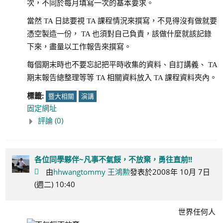
次，不同於每月填寫一次的基本要求。
當然 TA 日誌要視 TA 課程情況來撰寫，不見得沒有做就要
憑空製造一份， TA 也須對自己負責，該做什麼就該記錄
下來，盡量以工作報告來撰寫。
每個期末時也不要忘記把平時收集的資料、自訂講義、 TA
期末報告總整理等等 TA 相關資料放入 TA 課程資料夾內。
標籤:
暨大相關
演講
固定網址
評論 (0)
各位同學夥伴~凡事不氣餒，不放棄，勇往直前!!
由
hhwangtommy 王鴻勲
發表於2008年 10月 7日
(週二) 10:40
世界任何人