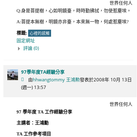
世界任何人
Q:身是菩提樹，心如明鏡臺，時時勤拂拭，勿使惹塵埃。
A:菩提本無樹，明鏡亦非臺，本來無一物，何處惹塵埃?
標籤:
心裡的感觸
固定網址
評論 (0)
97學年度TA經驗分享
由
hhwangtommy 王鴻勲
發表於2008年 10月 13日
(週一) 13:57
世界任何人
97
學年度
TA
工作經驗分享
主講者：王鴻勳
TA
工作參考項目