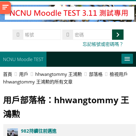
跳
至
主
內
帳
容
號
登
密
忘記帳號或密碼嗎？
碼
入
NCNU Moodle TEST
首頁
用戶
hhwangtommy 王鴻勲
部落格
檢視用戶
常用連結
hhwangtommy 王鴻勲的所有文章
正體中文 ‎(zh_tw)‎
用戶部落格：hhwangtommy 王
搜
尋
送
鴻勲
課
出
程
982持續往前邁進