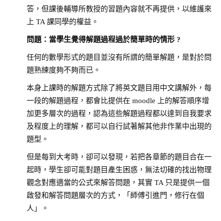
答，但課後輔導所教授的習題內容就不再提供，以維護來
上 TA 課同學的權益。
問題：當學生覺得解題過程過於簡單時的情形
?
任何的數學形式的題目並沒有所謂的簡單解題，是對於問
題熟練度夠不夠而已。
本身上課時的解題方式除了將英文題目用中文講解外，每
一段的解題過程，都會比提供在 moodle 上的解答順序增
加更多層次的過程，認為這些解題過程都以達到自我要求
及程度上的理解，都可以自行試著解其他非作業中出現的
題型。
但是每到大考時，卻可以發現，若把各章節的題目合在一
起時，學生卻可能對題目產生困惑，無法切確的找出物理
觀念對應適當的公式來解答問題，其實 TA 只是提供一個
啟發和解答問題層次的方式，「師傅引進門，修行在個
人」。