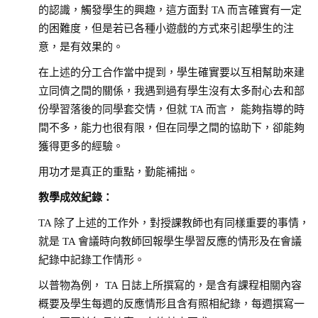
的認識，觸發學生的興趣，這方面對 TA 而言確實有一定
的困難度，但是若已各種小遊戲的方式來引起學生的注
意，是有效果的。
在上述的分工合作當中提到，學生確實要以互相幫助來建
立同儕之間的關係，我遇到過有學生沒有太多耐心去和部
份學習落後的同學套交情，但就 TA 而言， 能夠指導的時
間不多，能力也很有限，但在同學之間的協助下，卻能夠
獲得更多的經驗。
用功才是真正的重點，勤能補拙。
教學成效紀錄：
TA 除了上述的工作外，對授課教師也有同樣重要的事情，
就是 TA 會議時向教師回報學生學習反應的情形及在會議
紀錄中記錄工作情形。
以普物為例， TA 日誌上所撰寫的，是含有課程相關內容
概要及學生每週的反應情形且含有照相紀錄，每週撰寫一