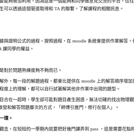
要能夠善加利用，因為這是一個能夠和同學做意見交流的平台，往
可以透過這個管道取得和 TA 的聯繫，了解課程的相關訊息。
與證明公式的過程，按照過程，在 moodle 系統會提供作業解答，
A 課同學的權益。
是對於問題熟練度夠不夠而已。
外，每一段的解題過程，都會比提供在 moodle 上的解答順序增加
程度上的理解，都可以自行試著解其他非作業中出現的題型。
目合在一起時，學生卻可能對題目產生困惑，無法切確的找出物理
個啟發和解答問題層次的方式，「師傅引進門，修行在個人」。
一環。
念，在短短的一學期內就要把好幾門課弄到 pass ，這是需要花點