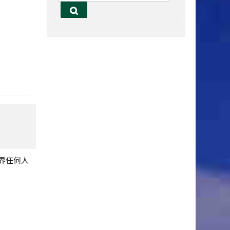
搜
尋
界任何人