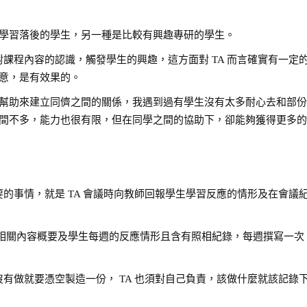
學習落後的學生，另一種是比較有興趣專研的學生。
對課程內容的認識，觸發學生的興趣，這方面對 TA 而言確實有一定
意，是有效果的。
幫助來建立同儕之間的關係，我遇到過有學生沒有太多耐心去和部
的時間不多，能力也很有限，但在同學之間的協助下，卻能夠獲得更多
要的事情，就是 TA 會議時向教師回報學生學習反應的情形及在會議
課程相關內容概要及學生每週的反應情形且含有照相紀錄，每週撰寫一次
見得沒有做就要憑空製造一份， TA 也須對自己負責，該做什麼就該記錄