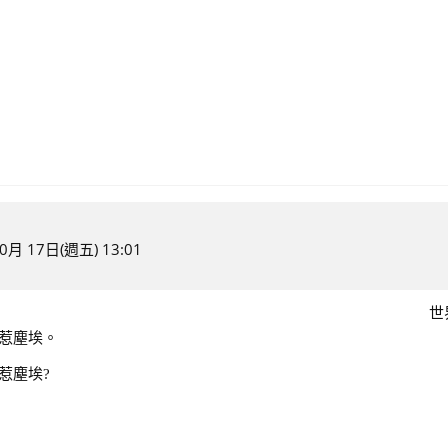
月 17日(週五) 13:01
世
使惹塵埃。
惹塵埃?