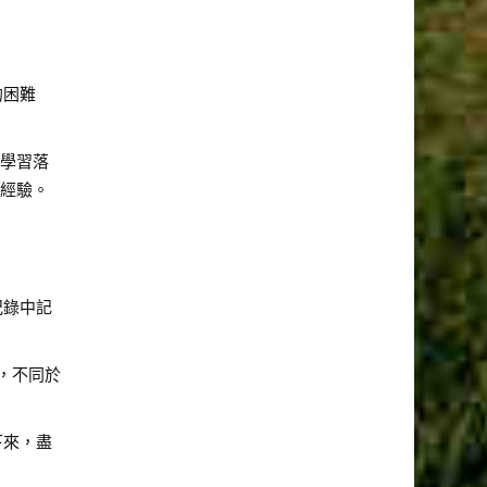
的困難
份學習落
的經驗。
紀錄中記
，不同於
下來，盡