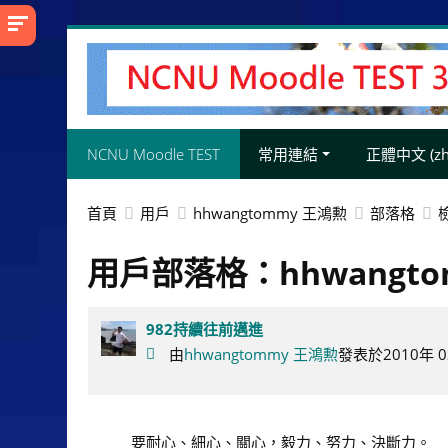
跳
至
主
內
容
NCNU Moodle TEST
常用連結
正體中文 ‎(zh_
首頁
用戶
hhwangtommy 王鴻勲
部落格
用戶部落格：hhwangto
982持續往前邁進
由
hhwangtommy 王鴻勲
發表於2010年 02
要耐心、細心、關心，毅力、努力、決斷力。