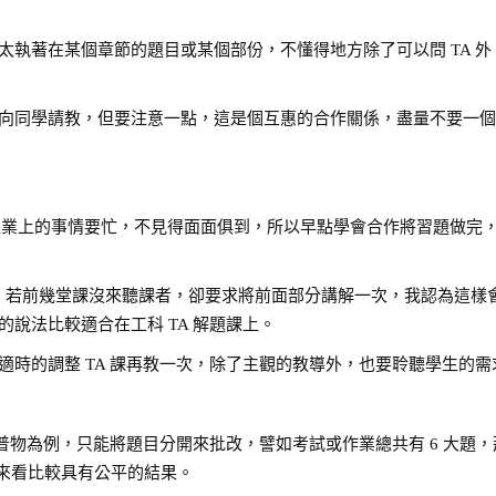
太執著在某個章節的題目或某個部份，不懂得地方除了可以問 TA 外
向同學請教，但要注意一點，這是個互惠的合作關係，盡量不要一
也有課業上的事情要忙，不見得面面俱到，所以早點學會合作將習題做完
作，若前幾堂課沒來聽課者，卻要求將前面部分講解一次，我認為這樣
說法比較適合在工科 TA 解題課上。
時的調整 TA 課再教一次，除了主觀的教導外，也要聆聽學生的需
以普物為例，只能將題目分開來批改，譬如考試或作業總共有 6 大題
，這樣整體來看比較具有公平的結果。