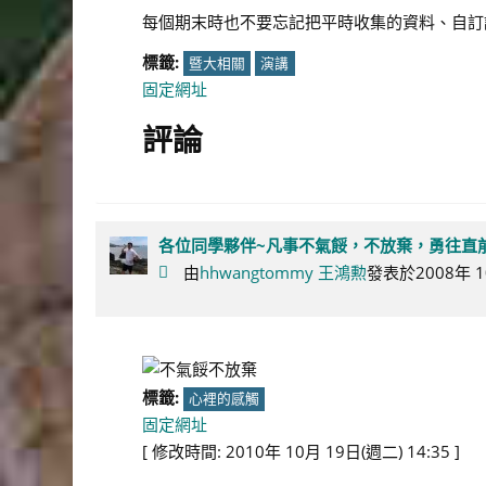
每個期末時也不要忘記把平時收集的資料、自訂講義
標籤:
暨大相關
演講
固定網址
評論
各位同學夥伴~凡事不氣餒，不放棄，勇往直前
由
hhwangtommy 王鴻勲
發表於2008年 10
標籤:
心裡的感觸
固定網址
[ 修改時間: 2010年 10月 19日(週二) 14:35 ]