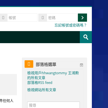
帳
號
登
密
忘記帳號或密碼嗎？
碼
入
搜
尋
送
課
出
程
部落格選單
檢視用戶hhwangtommy 王鴻勲
的所有文章
部落格RSS feed
檢視網站所有文章
界任何人
搜
尋