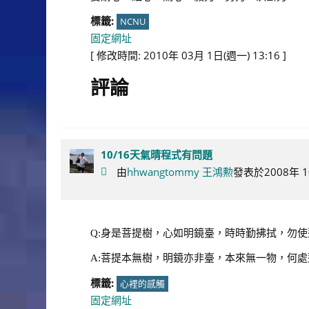
標籤:
NCNU
固定網址
[ 修改時間: 2010年 03月 1日(週一) 13:16 ]
評論
10/16天氣晴程式有問題
由
hhwangtommy 王鴻勲
發表於2008年 10
Q:身是菩提樹，心如明鏡臺，時時勤拂拭，勿
A:菩提本無樹，明鏡亦非臺，本來無一物，何處
標籤:
心裡的感觸
固定網址