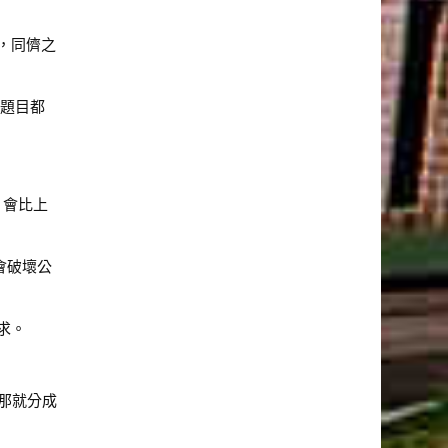
，同儕之
個題目都
，會比上
會破壞公
求。
，那就分成