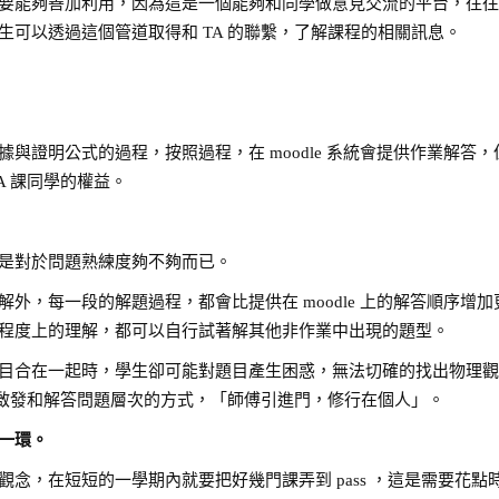
要能夠善加利用，因為這是一個能夠和同學做意見交流的平台，往
可以透過這個管道取得和 TA 的聯繫，了解課程的相關訊息。
與證明公式的過程，按照過程，在 moodle 系統會提供作業解答，
A 課同學的權益。
是對於問題熟練度夠不夠而已。
外，每一段的解題過程，都會比提供在 moodle 上的解答順序增加
程度上的理解，都可以自行試著解其他非作業中出現的題型。
目合在一起時，學生卻可能對題目產生困惑，無法切確的找出物理
個啟發和解答問題層次的方式，「師傅引進門，修行在個人」。
一環。
念，在短短的一學期內就要把好幾門課弄到 pass ，這是需要花點