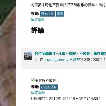
每個期末時也不要忘記把平時收集的資料、自訂講義
標籤:
暨大相關
演講
固定網址
評論
各位同學夥伴~凡事不氣餒，不放棄，勇往直前
由
hhwangtommy 王鴻勲
發表於2008年 10
標籤:
心裡的感觸
固定網址
[ 修改時間: 2010年 10月 19日(週二) 14:35 ]