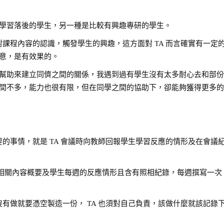
學習落後的學生，另一種是比較有興趣專研的學生。
對課程內容的認識，觸發學生的興趣，這方面對 TA 而言確實有一定
意，是有效果的。
幫助來建立同儕之間的關係，我遇到過有學生沒有太多耐心去和部
的時間不多，能力也很有限，但在同學之間的協助下，卻能夠獲得更多
要的事情，就是 TA 會議時向教師回報學生學習反應的情形及在會議
課程相關內容概要及學生每週的反應情形且含有照相紀錄，每週撰寫一次
見得沒有做就要憑空製造一份， TA 也須對自己負責，該做什麼就該記錄