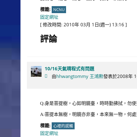
標籤:
NCNU
固定網址
[ 修改時間: 2010年 03月 1日(週一) 13:16 ]
評論
10/16天氣晴程式有問題
由
hhwangtommy 王鴻勲
發表於2008年 10
Q:身是菩提樹，心如明鏡臺，時時勤拂拭，勿
A:菩提本無樹，明鏡亦非臺，本來無一物，何處
標籤:
心裡的感觸
固定網址