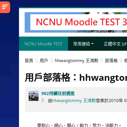
跳
至
主
內
容
NCNU Moodle TEST
常用連結
正體中文 ‎(zh_
首頁
用戶
hhwangtommy 王鴻勲
部落格
用戶部落格：hhwangto
982持續往前邁進
由
hhwangtommy 王鴻勲
發表於2010年 02
要耐心、細心、關心，毅力、努力、決斷力。