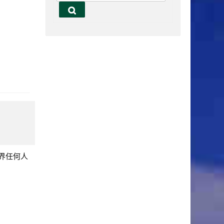
搜
尋
界任何人