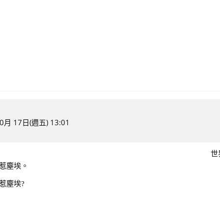
月 17日(週五) 13:01
世
使惹塵埃。
惹塵埃?