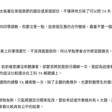
太執著在某個章節的題目或某個部份，不懂得地方除了可以問 TA 外
向同學請教，但要注意一點，這是個互惠的合作關係，盡量不要一
也有課業上的事情要忙，不見得面面俱到，所以早點學會合作將習題做完
作，若前幾堂課沒來聽課者，卻要求將前面部分講解一次，我認為這樣
說法比較適合在工科 TA 解題課上。
時的調整 TA 課再教一次，除了主觀的教導外，也要聆聽學生的需
以普物為例，只能將題目分開來批改，譬如考試或作業總共有 6 大題
，這樣整體來看比較具有公平的結果。