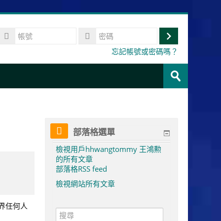
帳
號
登
密
忘記帳號或密碼嗎？
碼
入
搜
尋
送
課
出
程
部落格選單
檢視用戶hhwangtommy 王鴻勲
的所有文章
部落格RSS feed
檢視網站所有文章
界任何人
搜
尋