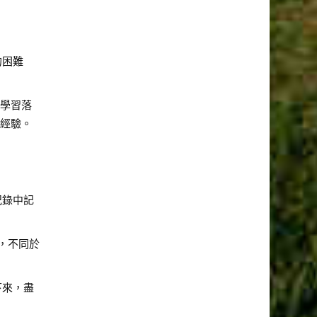
的困難
份學習落
的經驗。
紀錄中記
，不同於
下來，盡