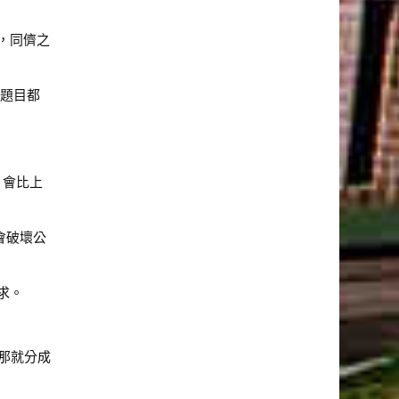
，同儕之
個題目都
，會比上
會破壞公
求。
，那就分成