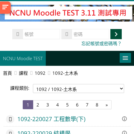
跳
至
主
內
帳
容
號
登
密
忘記帳號或密碼嗎？
碼
入
NCNU Moodle TEST
首頁
課程
1092
1092-土木系
常用連結
課程類別:
正體中文 ‎(zh_tw)‎
搜
第
第
第
第
第
第
第
第
下
1
2
3
4
5
6
7
8
»
尋
送
1
2
3
4
5
6
7
8
一
課
出
頁
頁
頁
頁
頁
頁
頁
頁
頁
程
1092-220027 工程數學(下)
1092-220029 結構學