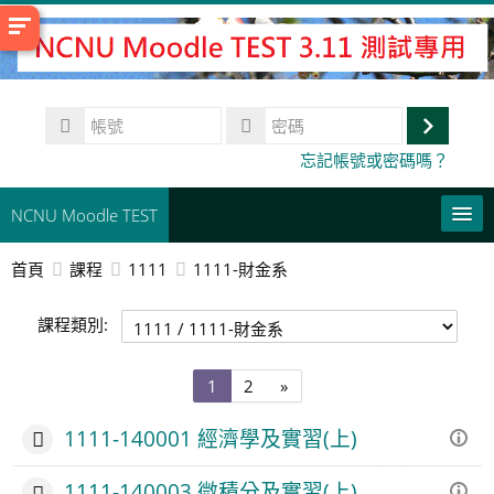
跳
至
主
內
帳
容
號
登
密
忘記帳號或密碼嗎？
碼
入
NCNU Moodle TEST
首頁
課程
1111
1111-財金系
常用連結
課程類別:
正體中文 ‎(zh_tw)‎
搜
第
第
下
1
2
»
尋
送
1
2
一
課
出
頁
頁
頁
程
1111-140001 經濟學及實習(上)
1111-140003 微積分及實習(上)