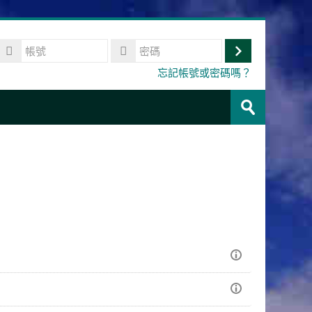
帳
號
登
密
忘記帳號或密碼嗎？
碼
入
搜
尋
送
課
出
程