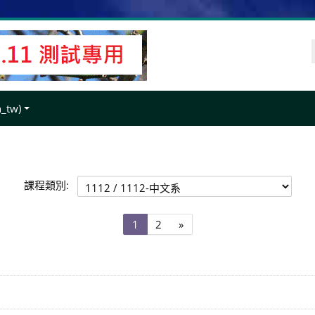
tw)‎
課程類別:
第
第
下
1
2
»
1
2
一
頁
頁
頁