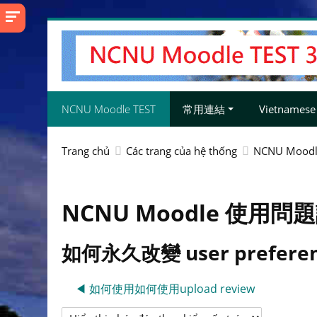
Chuyển
tới
nội
dung
chính
NCNU Moodle TEST
常用連結
Vietnamese ‎(
Trang chủ
Các trang của hệ thống
NCNU Moo
NCNU Moodle 使用問
如何永久改變 user preferen
◀︎ 如何使用如何使用upload review