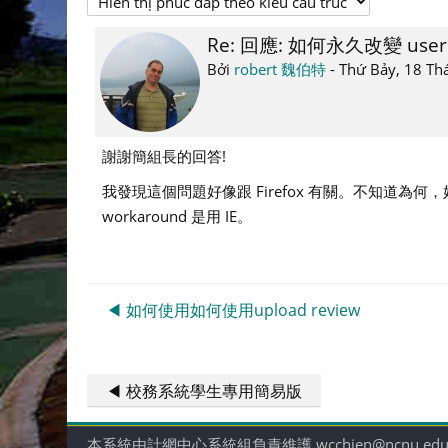
Re: 回應: 如何永久改變 user p
Số
lượng
Bởi
robert 魏伯特
-
Thứ Bảy, 18 Th
các
câu
trả
謝謝簡組長的回答!
lời:
我發現這個問題好像跟 Firefox 有關。不知道為何，好像用 
0
workaround 是用 IE。
◀︎ 如何使用如何使用upload review
◀︎ 校務系統學生專用簡易版
本系統由計網中心系統組負責維護 wcchien@ncnu.edu