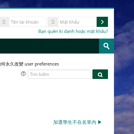
Tên
ài
Đăng
Mật
Bạn quên kí danh hoặc mật khẩu?
khoản
khẩu
nhập
Tìm
kiếm
Gửi
khoá
học
如何永久改變 user preferences
Tìm
Tìm
kiếm
kiếm
加選學生不在名單內 ▶︎