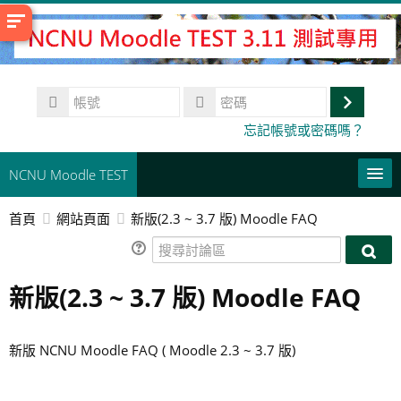
跳
至
主
內
帳
容
號
登
密
忘記帳號或密碼嗎？
碼
入
NCNU Moodle TEST
首頁
網站頁面
新版(2.3 ~ 3.7 版) Moodle FAQ
常用連結
搜
正體中文 ‎(zh_tw)‎
搜
尋
尋
新版(2.3 ~ 3.7 版) Moodle FAQ
討
搜
討
論
尋
論
送
區
課
區
出
新版 NCNU Moodle FAQ ( Moodle 2.3 ~ 3.7 版)
程