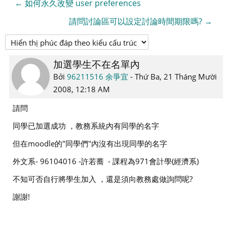
← 如何永久改變 user preferences
請問討論區可以設定討論時間期限嗎? →
加選學生不在名單內
Số
lượng
Bởi
96211516 余爭宜
-
Thứ Ba, 21 Tháng Mười
các
2008, 12:18 AM
câu
請問
trả
同學已加選成功 ，教務系統內有同學的名字
lời:
1
但在moodle的"同學們"內沒有出現同學的名字
外文系- 96104016 -許若蕎 - 課程為971會計學(經濟系)
不知可否自行將學生加入 ，還是須向教務處做詢問呢?
謝謝!