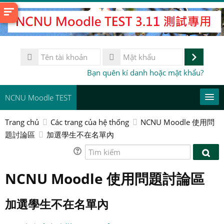
Chuyển
tới
nội
dung
Tên
chính
tài
Đăng
Mật
Bạn quên kí danh hoặc mật khẩu?
khoản
khẩu
nhập
NCNU Moodle TEST
Trang chủ
Các trang của hệ thống
NCNU Moodle 使用問
常用連結
題討論區
加選學生不在名單內
Vietnamese ‎(vi)‎
Tìm
Tìm
kiếm
Tìm
kiếm
NCNU Moodle 使用問題討論區
kiếm
Gử
khoá
học
加選學生不在名單內