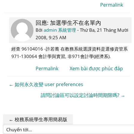
Permalink
回應: 加選學生不在名單內
Để
phản
Bởi
admin 系統管理
-
Thứ Ba, 21 Tháng Mười
hồi
2008, 9:25 AM
tới
經查 96104016 -許若蕎 在教務系統選課資料是選修資管系
96211516
971-130064 會計學與實習, 非971會計學(經濟系).
余
爭
Permalink
Xem bài được phúc đáp
宜
← 如何永久改變 user preferences
請問討論區可以設定討論時間期限嗎? →
← 校務系統學生專用簡易版
Chuyển