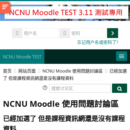
跳
到
主
要
用
内
户
登
容
密
忘记用户名或密码了?
名
码
录
NCNU Moodle TEST
首页
网站页面
NCNU Moodle 使用問題討論區
已經加選
常用連結
了 但是課程資訊網還是沒有課程資料
简体中文 ‎(zh_cn)‎
搜
搜
索
搜
索
NCNU Moodle 使用問題討論區
讨
索
提
讨
论
课
交
论
区
程
已經加選了 但是課程資訊網還是沒有課程
区
資料