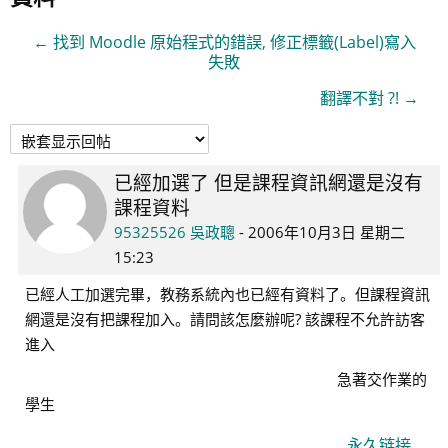
← 找到 Moodle 原始程式的錯誤, 修正標籤(Label)寫入
失敗
翻譯不對 ?! →
已經加選了 但是課程資訊網還是沒有
回
課程資料
帖
数：
95325526 吳政聰
-
2006年10月3日 星期二
1
15:23
已經人工加選完畢，教務系統內也已經有資料了。但課程資訊
網還是沒有把課程加入。請問該怎麼辦呢? 該課程不允許訪客
進入
急著交作業的
學生
永久链接