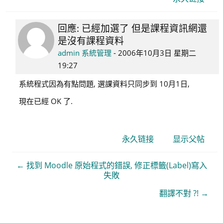
回應: 已經加選了 但是課程資訊網還
回
是沒有課程資料
复
95325526
admin 系統管理
-
2006年10月3日 星期二
吳
19:27
政
系統程式因為有點問題, 選課資料只同步到 10月1日,
聰
現在已經 OK 了.
永久链接
显示父帖
← 找到 Moodle 原始程式的錯誤, 修正標籤(Label)寫入
失敗
翻譯不對 ?! →