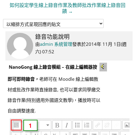
如何設定學生線上錄音作業及教師批改作業線上錄音回
饋 →
錄音功能說明
Number
of
由
admin 系統管理
發表於
2014年 11月 1日(週
replies:
六) 07:52
0
NanoGong 線上錄音模組 – 在線上編輯器按
即可即時錄音，
老師可在 Moodle 線上編輯教
材或批改作業時直接錄音, 也可以要求同學繳交
錄音作業(特別適用外國語文教學)，播放時可以
自由調整速度.