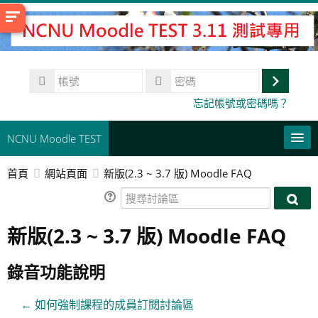
跳
至
主
內
帳
容
號
登
密
忘記帳號或密碼嗎？
碼
入
NCNU Moodle TEST
首頁
網站頁面
新版(2.3 ~ 3.7 版) Moodle FAQ
常用連結
搜
正體中文 ‎(zh_tw)‎
搜
尋
尋
新版(2.3 ~ 3.7 版) Moodle FAQ
討
搜
討
論
尋
論
送
區
課
錄音功能說明
區
出
程
← 如何強制課程的成員訂閱討論區