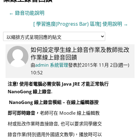
← 錄音功能說明
[ 學習進度(Progress Bar) 區塊] 使用說明 →
如何設定學生線上錄音作業及教師批改
Number
作業線上錄音回饋
of
replies:
由
admin 系統管理
發表於
2015年 11月 2日(週一)
0
10:52
注意! 使用者電腦必需安裝 Java JRE 才能正常執行
NanoGong 線上錄音
.
NanoGong 線上錄音模組 – 在線上編輯器按
即可即時錄音，
老師可在 Moodle 線上編輯教
材或批改作業時直接錄音, 也可以要求同學繳交
錄音作業(特別適用外國語文教學)，播放時可以