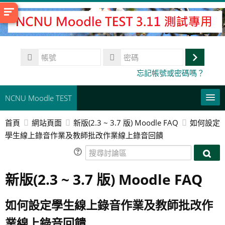
跳
至
主
內
帳
容
號
登
密
忘記帳號或密碼嗎？
碼
入
NCNU Moodle TEST
首頁
網站頁面
新版(2.3 ~ 3.7 版) Moodle FAQ
如何設定
常用連結
學生線上錄音作業及教師批改作業線上錄音回饋
正體中文 ‎(zh_tw)‎
搜
搜
尋
搜
尋
新版(2.3 ~ 3.7 版) Moodle FAQ
討
尋
送
討
論
課
出
論
區
程
如何設定學生線上錄音作業及教師批改作
區
業線上錄音回饋