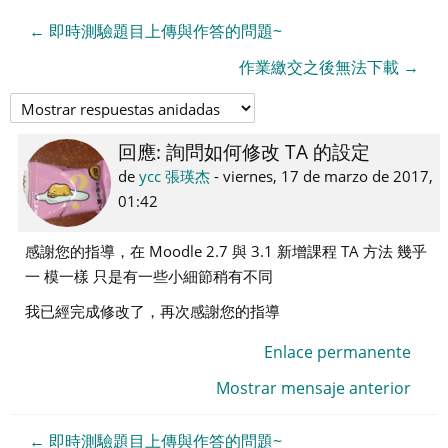
← 即時測驗題目上傳與作答的問題~
作業繳交之後無法下載 →
回應: 詢問如何修改 TA 的設定
Número
de
de
ycc 張瑛杰
-
viernes, 17 de marzo de 2017,
respuestas:
01:42
0
感謝您的指導，在
Moodle 2.7 與 3.1 新增課程 TA 方法 幾乎
一 模一樣 只是有一些小細節稍有不同
我已經完成修改了，
再次感謝您的指導
Enlace permanente
Mostrar mensaje anterior
← 即時測驗題目上傳與作答的問題~