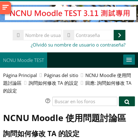
Salta
al
contenido
principal
Nombre
de
Accede
Contraseña
¿Olvidó su nombre de usuario o contraseña?
usuario
NCNU Moodle TEST
Página Principal
Páginas del sitio
NCNU Moodle 使用問
常用連結
題討論區
詢問如何修改 TA 的設定
回應: 詢問如何修改 TA
的設定
Español - Internacional ‎(es)‎
Buscar
Buscar
Busc
cursos
en
Env
en
NCNU Moodle 使用問題討論區
los
los
foros
foro
詢問如何修改 TA 的設定