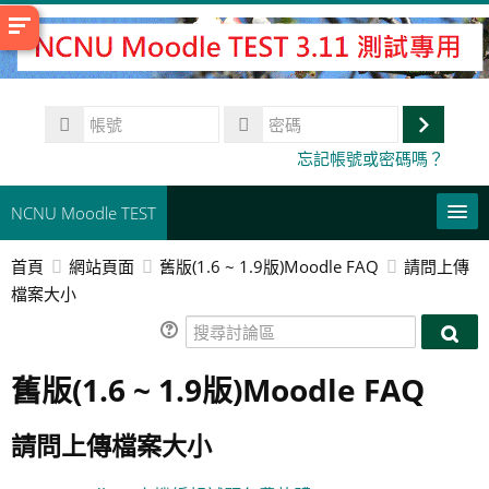
跳
至
主
內
帳
容
號
登
密
忘記帳號或密碼嗎？
碼
入
NCNU Moodle TEST
首頁
網站頁面
舊版(1.6 ~ 1.9版)Moodle FAQ
請問上傳
常用連結
檔案大小
正體中文 ‎(zh_tw)‎
搜
搜
尋
搜
尋
舊版(1.6 ~ 1.9版)Moodle FAQ
討
尋
送
討
論
課
出
論
區
程
請問上傳檔案大小
區