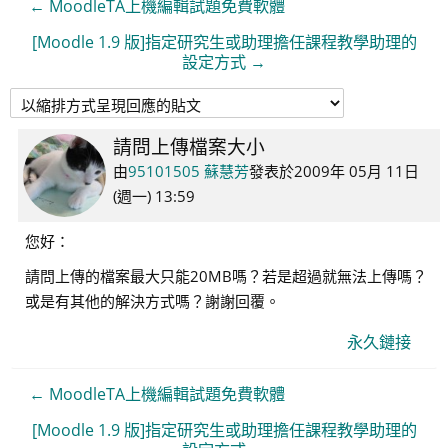
← MoodleTA上機編輯試題免費軟體
[Moodle 1.9 版]指定研究生或助理擔任課程教學助理的
設定方式 →
請問上傳檔案大小
Number
of
由
95101505 蘇慧芳
發表於
2009年 05月 11日
replies:
(週一) 13:59
0
您好：
請問上傳的檔案最大只能20MB嗎？若是超過就無法上傳嗎？
或是有其他的解決方式嗎？謝謝回覆。
永久鏈接
← MoodleTA上機編輯試題免費軟體
[Moodle 1.9 版]指定研究生或助理擔任課程教學助理的