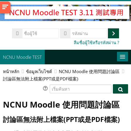
ข้าม
ไป
ที่
เนื้อหา
ชื่อ
หลัก
ผู้
เข้า
รหัส
ลืมชื่อผู้ใช้หรือรหัสผ่าน ?
ใช้
ผ่าน
สู่
ระบบ
NCNU Moodle TEST
หน้าหลัก
ข้อมูลเว็บไซต์
NCNU Moodle 使用問題討論區
常用連結
討論區無法附上檔案(PPT或是PDF檔案)
Thai ‎(th)‎
เริ่ม
เริ่ม
ค้นหา
ค้นหา
ค้นห
NCNU Moodle 使用問題討論區
รายวิชา
ส่ง
討論區無法附上檔案(PPT或是PDF檔案)