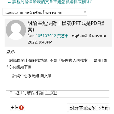
← 課程討論區發表的文章主題怎麼編輯或刪除?
討論區無法附上檔案(PPT或是PDF檔
Number
案)
of
replies:
โดย
105103012 黃忞申
-
พฤหัสบดี, 6 มกราคม
0
2022, 9:43PM
您好:
討論區的上傳附檔功能, 不是「管理崁入的檔案」, 是用 [附
件] 功能如下圖
計網中心系統組 簡文章