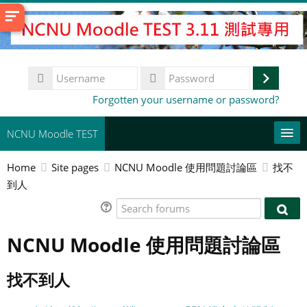
Skip
to
main
content
Username
Log
Password
Forgotten your username or password?
in
NCNU Moodle TEST
Home
Site pages
NCNU Moodle 使用問題討論區
找不
常用連結
到人
English ‎(en)‎
Search
Sear
forums
Search
foru
NCNU Moodle 使用問題討論區
courses
Su
找不到人