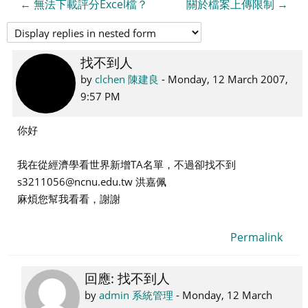
← 無法下載評分Excel檔？
關於檔案上傳限制 →
找不到人
Number
of
by
clchen 陳建良
-
Monday, 12 March 2007,
replies:
9:57 PM
1
你好
我在從經濟學看世界新增TA名單，不過卻找不到
s3211056@ncnu.edu.tw 洪嘉佩
麻煩您幫我看看，謝謝
Permalink
回應: 找不到人
In
reply
by
admin 系統管理
-
Monday, 12 March