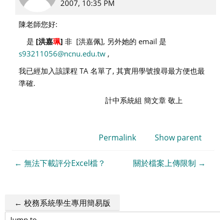
to
2007, 10:35 PM
clchen
陳老師您好:
陳
建
是
[洪嘉
珮
]
非 [洪嘉佩], 另外她的 email 是
良
s93211056@ncnu.edu.tw
,
我已經加入該課程 TA 名單了, 其實用學號搜尋最方便也最
準確.
計中系統組 簡文章 敬上
Permalink
Show parent
← 無法下載評分Excel檔？
關於檔案上傳限制 →
← 校務系統學生專用簡易版