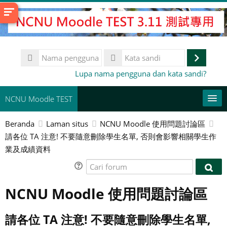
Lewati
ke
konten
utama
Nama
pengguna
Masuk
Kata
Lupa nama pengguna dan kata sandi?
sandi
NCNU Moodle TEST
Beranda
Laman situs
NCNU Moodle 使用問題討論區
常用連結
請各位 TA 注意! 不要隨意刪除學生名單, 否則會影響相關學生作
業及成績資料
Bahasa Indonesia ‎(id)‎
Cari
Cari
Cari
kursus
forum
Aju
for
NCNU Moodle 使用問題討論區
請各位 TA 注意! 不要隨意刪除學生名單,