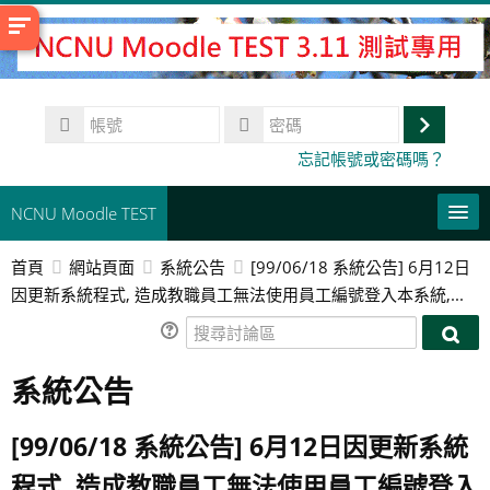
跳
至
主
內
帳
容
號
登
密
忘記帳號或密碼嗎？
碼
入
NCNU Moodle TEST
首頁
網站頁面
系統公告
[99/06/18 系統公告] 6月12日
常用連結
因更新系統程式, 造成教職員工無法使用員工編號登入本系統,...
正體中文 ‎(zh_tw)‎
搜
搜
尋
搜
尋
系統公告
討
尋
送
討
論
課
出
論
區
程
[99/06/18 系統公告] 6月12日因更新系統
區
程式, 造成教職員工無法使用員工編號登入