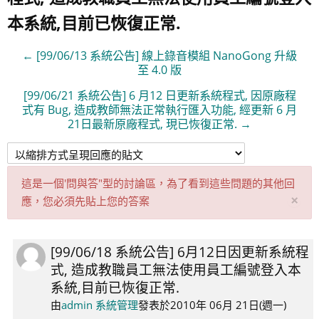
本系統,目前已恢復正常.
← [99/06/13 系統公告] 線上錄音模組 NanoGong 升級
至 4.0 版
[99/06/21 系統公告] 6 月12 日更新系統程式, 因原廠程
式有 Bug, 造成教師無法正常執行匯入功能, 經更新 6 月
21日最新原廠程式, 現已恢復正常. →
這是一個'問與答"型的討論區，為了看到這些問題的其他回
取
×
應，您必須先貼上您的答案
消
此
通
[99/06/18 系統公告] 6月12日因更新系統程
Number
知
式, 造成教職員工無法使用員工編號登入本
of
系統,目前已恢復正常.
replies:
0
由
admin 系統管理
發表於
2010年 06月 21日(週一)