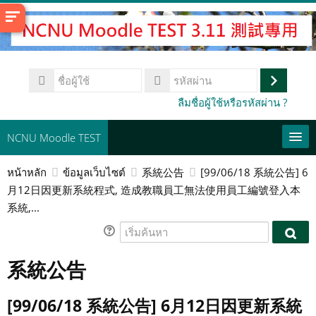
ข้าม
ไป
ที่
เนื้อหา
ชื่อ
หลัก
ผู้
เข้า
รหัส
ลืมชื่อผู้ใช้หรือรหัสผ่าน ?
ใช้
ผ่าน
สู่
ระบบ
NCNU Moodle TEST
หน้าหลัก
ข้อมูลเว็บไซต์
系統公告
[99/06/18 系統公告] 6
常用連結
月12日因更新系統程式, 造成教職員工無法使用員工編號登入本
系統,...
Thai ‎(th)‎
ค้นหา
เริ่ม
เริ่ม
รายวิชา
ค้นหา
ส่ง
ค้นห
系統公告
[99/06/18 系統公告] 6月12日因更新系統