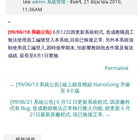
0
โดย
admin 系統管理
-
จันทร์, 21 มิถุนายน 2010,
11:36AM
[99/06/18 系統公告]
6月12日因更新系統程式, 造成教職員工
無法使用員工編號登入本系統,目前已恢復正常. 另外本系統強
制使用員工編登入,因時值學期末, 怕影響教師批改作業及報送
成績, 延長至8月1日實施.
Permalink
← [99/06/13 系統公告] 線上錄音模組 NanoGong 升級
至 4.0 版
[99/06/21 系統公告] 6 月12 日更新系統程式, 因原廠程
式有 Bug, 造成教師無法正常執行匯入功能, 經更新 6 月
21日最新原廠程式, 現已恢復正常. →
← 最新消息