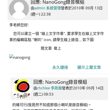
回應: NanoGong錄音模組
In
reply
由
admin 系統管理
發表於
2010年 09月 13日
to
(週一) 22:38
chchlee
李老師您好:
李
政
您可以建立一個 "線上文字作業", 要求學生在線上文字作
展
業的編輯區點 "喇叭" icon, 請學生線上錄音, , 如下圖:
簡文章 敬上
永久鏈接
顯示上層文章
回應: NanoGong錄音模組
In
reply
由
chchlee 李政展
發表於
2010年 09月 14日
to
(週二) 08:53
admin
的確可行(我竟然不知道那個小喇叭是錄音模組)。
系