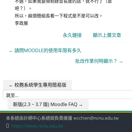
不過，如果我要限制錄音長度的話，就不行了（是
統
吧？）。
管
所以，麻煩簡組長看一下程式是不是可以改。
理
李政展
永久鏈接
顯示上層文章
← 請問MOODLE的使用年限有多久
批改作業何時顯示？ →
← 校務系統學生專用簡易版
跳
至...
新版(2.3 ~ 3.7 版) Moodle FAQ →
本系統由計網中心系統組負責維護 wcchien@ncnu.edu.tw
https://www.ncnu.edu.tw