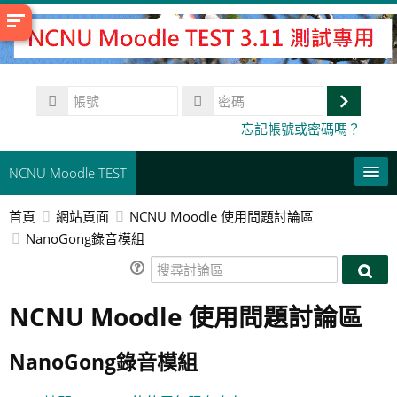
跳
至
主
內
帳
容
號
登
密
忘記帳號或密碼嗎？
碼
入
NCNU Moodle TEST
首頁
網站頁面
NCNU Moodle 使用問題討論區
常用連結
NanoGong錄音模組
正體中文 ‎(zh_tw)‎
搜
搜
尋
搜
尋
NCNU Moodle 使用問題討論區
討
尋
送
討
論
課
出
論
區
程
NanoGong錄音模組
區