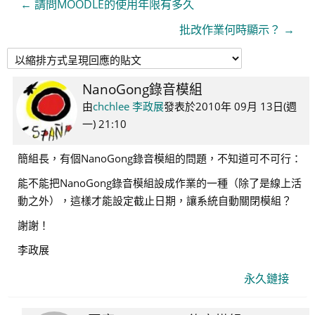
← 請問MOODLE的使用年限有多久
批改作業何時顯示？ →
NanoGong錄音模組
Number
of
由
chchlee 李政展
發表於
2010年 09月 13日(週
replies:
一) 21:10
2
簡組長，有個NanoGong錄音模組的問題，不知道可不可行：
能不能把NanoGong錄音模組設成作業的一種（除了是線上活
動之外），這樣才能設定截止日期，讓系統自動關閉模組？
謝謝！
李政展
永久鏈接